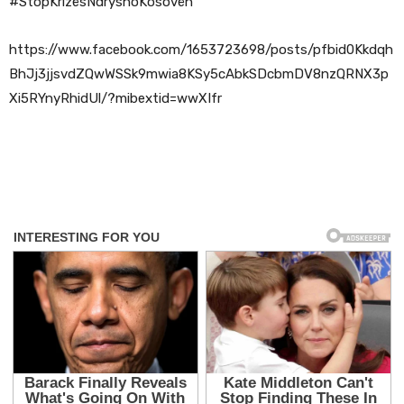
#StopKrizësNdryshoKosovën
https://www.facebook.com/1653723698/posts/pfbid0Kkdqh
BhJj3jjsvdZQwWSSk9mwia8KSy5cAbkSDcbmDV8nzQRNX3p
Xi5RYnyRhidUl/?mibextid=wwXIfr