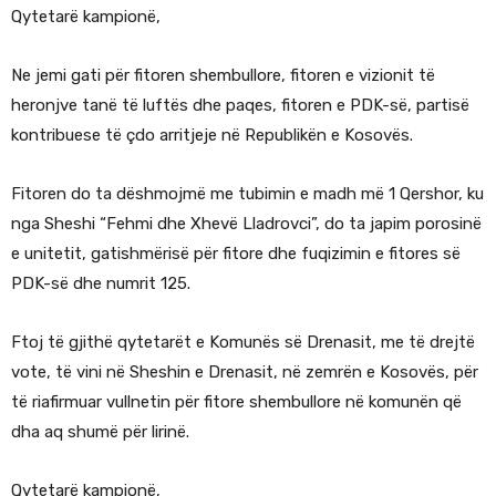
Qytetarë kampionë,
Ne jemi gati për fitoren shembullore, fitoren e vizionit të
heronjve tanë të luftës dhe paqes, fitoren e PDK-së, partisë
kontribuese të çdo arritjeje në Republikën e Kosovës.
Fitoren do ta dëshmojmë me tubimin e madh më 1 Qershor, ku
nga Sheshi “Fehmi dhe Xhevë Lladrovci”, do ta japim porosinë
e unitetit, gatishmërisë për fitore dhe fuqizimin e fitores së
PDK-së dhe numrit 125.
Ftoj të gjithë qytetarët e Komunës së Drenasit, me të drejtë
vote, të vini në Sheshin e Drenasit, në zemrën e Kosovës, për
të riafirmuar vullnetin për fitore shembullore në komunën që
dha aq shumë për lirinë.
Qytetarë kampionë,