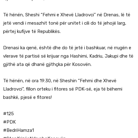
Të hënën, Sheshi “Fehmi e Xhevë Lladrovci” në Drenas, lë të
jetë vendi i mesazhit tonë për unitet i cili do të jehojë larg,
përtej kufijve të Republikës.
Drenasi ka qenë, është dhe do të jetë i bashkuar, në rrugën e
vlerave të partisë së krijuar nga Hashimi, Kadriu, Jakupi dhe të
gjithë ata që dhanë gjithçka për Kosovën.
Të hënën, në ora 19:30, në Sheshin “Fehmi dhe Xhevë
Lladrovci”, fillon orteku i fitores së PDK-së, eja të bëhemi
bashkë, pjesë e fitores!
#125
#PDK
#BedriHamza1