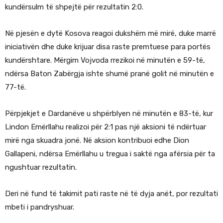
kundërsulm të shpejtë për rezultatin 2:0.
Në pjesën e dytë Kosova reagoi dukshëm më mirë, duke marrë
iniciativën dhe duke krijuar disa raste premtuese para portës
kundërshtare. Mërgim Vojvoda rrezikoi në minutën e 59-të,
ndërsa Baton Zabërgja ishte shumë pranë golit në minutën e
77-të.
Përpjekjet e Dardanëve u shpërblyen në minutën e 83-të, kur
Lindon Emërllahu realizoi për 2:1 pas një aksioni të ndërtuar
mirë nga skuadra jonë. Në aksion kontribuoi edhe Dion
Gallapeni, ndërsa Emërllahu u tregua i saktë nga afërsia për ta
ngushtuar rezultatin.
Deri në fund të takimit pati raste në të dyja anët, por rezultati
mbeti i pandryshuar.