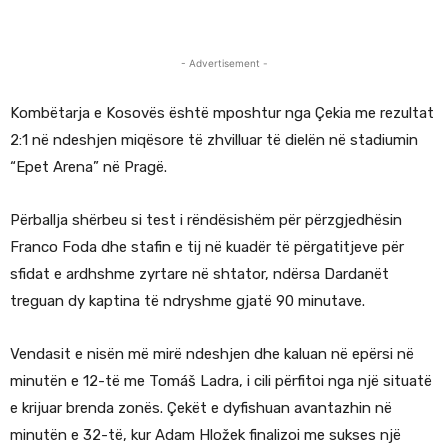
- Advertisement -
Kombëtarja e Kosovës është mposhtur nga Çekia me rezultat
2:1 në ndeshjen miqësore të zhvilluar të dielën në stadiumin
“Epet Arena” në Pragë.
Përballja shërbeu si test i rëndësishëm për përzgjedhësin
Franco Foda dhe stafin e tij në kuadër të përgatitjeve për
sfidat e ardhshme zyrtare në shtator, ndërsa Dardanët
treguan dy kaptina të ndryshme gjatë 90 minutave.
Vendasit e nisën më mirë ndeshjen dhe kaluan në epërsi në
minutën e 12-të me Tomáš Ladra, i cili përfitoi nga një situatë
e krijuar brenda zonës. Çekët e dyfishuan avantazhin në
minutën e 32-të, kur Adam Hložek finalizoi me sukses një