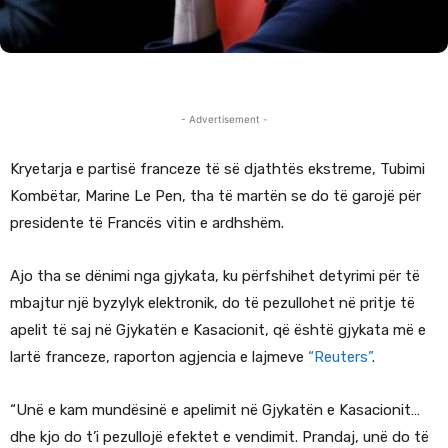
- Advertisement -
Kryetarja e partisë franceze të së djathtës ekstreme, Tubimi
Kombëtar, Marine Le Pen, tha të martën se do të garojë për
presidente të Francës vitin e ardhshëm.
Ajo tha se dënimi nga gjykata, ku përfshihet detyrimi për të
mbajtur një byzylyk elektronik, do të pezullohet në pritje të
apelit të saj në Gjykatën e Kasacionit, që është gjykata më e
lartë franceze, raporton agjencia e lajmeve
“Reuters”
.
“Unë e kam mundësinë e apelimit në Gjykatën e Kasacionit…
dhe kjo do t’i pezullojë efektet e vendimit. Prandaj, unë do të