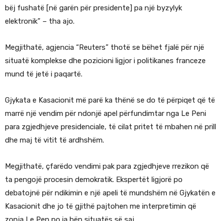
bëj fushatë [në garën për presidente] pa një byzylyk
elektronik” – tha ajo.
Megjithatë, agjencia “Reuters” thotë se bëhet fjalë për një
situatë komplekse dhe pozicioni ligjor i politikanes franceze
mund të jetë i paqartë.
Gjykata e Kasacionit më parë ka thënë se do të përpiqet që të
marrë një vendim për ndonjë apel përfundimtar nga Le Peni
para zgjedhjeve presidenciale, të cilat pritet të mbahen në prill
dhe maj të vitit të ardhshëm.
Megjithatë, çfarëdo vendimi pak para zgjedhjeve rrezikon që
ta pengojë procesin demokratik. Ekspertët ligjorë po
debatojnë për ndikimin e një apeli të mundshëm në Gjykatën e
Kasacionit dhe jo të gjithë pajtohen me interpretimin që
zonja Le Pen po ia bën situatës së saj.