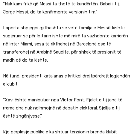
“Nuk kam frikë që Messi ta thotë të kundërtën. Babai i tij,
Jorge Messi, do ta konfirmonte versionin tim.”
Laporta shpjegoi gjithashtu se vetë familja e Messit kishte
sugjeruar se për lojtarin ishte më mirë ta vazhdonte karrierën
në Inter Miami, sesa të rikthehej në Barcelonë ose të
transferohej në Arabinë Saudite, për shkak të presionit të
madh që do ta kishte.
Në fund, presidenti katalanas e kritikoi drejtpërdrejt legjendën
e klubit.
“Xavi është manipuluar nga Víctor Font. Fjalët e tij janë të
rreme dhe nuk ndihmojnë në debatin elektoral. Sjellja e tij
është zhgënjyese.”
Kjo përplasje publike e ka shtuar tensionin brenda klubit