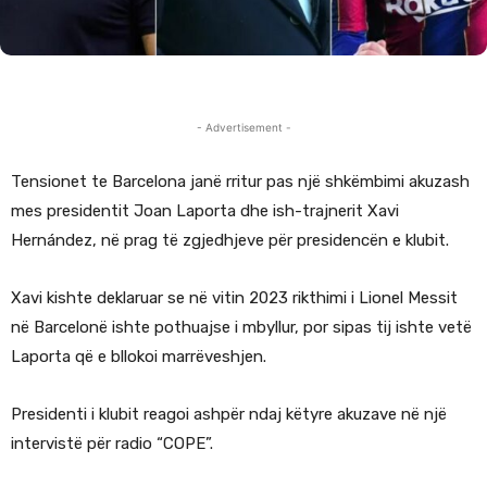
- Advertisement -
Tensionet te Barcelona janë rritur pas një shkëmbimi akuzash
mes presidentit Joan Laporta dhe ish-trajnerit Xavi
Hernández, në prag të zgjedhjeve për presidencën e klubit.
Xavi kishte deklaruar se në vitin 2023 rikthimi i Lionel Messit
në Barcelonë ishte pothuajse i mbyllur, por sipas tij ishte vetë
Laporta që e bllokoi marrëveshjen.
Presidenti i klubit reagoi ashpër ndaj këtyre akuzave në një
intervistë për radio “COPE”.