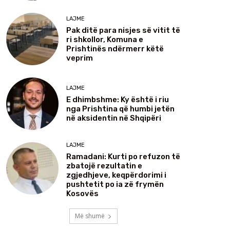
LAJME
Pak ditë para nisjes së vitit të
ri shkollor, Komuna e
Prishtinës ndërmerr këtë
veprim
LAJME
E dhimbshme: Ky është i riu
nga Prishtina që humbi jetën
në aksidentin në Shqipëri
LAJME
Ramadani: Kurti po refuzon të
zbatojë rezultatin e
zgjedhjeve, keqpërdorimi i
pushtetit po ia zë frymën
Kosovës
Më shumë