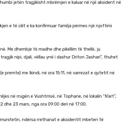
që humbi jetën tragjikisht mbrëmjen e kaluar në një aksident në
jen e të cilit e ka konfirmuar familja përmes një njoftimi
në. Me dhembje të madhe dhe pikëllim të thellë, ju
gjik nipi, djali, vëllau ynë i dashur Driton Jashari”, thuhet
e premte) me Ikindi, në ora 15:11, në varrezat e qytetit në
jes në rrugën e Vushtrrisë, në Tophane, në lokalin “N’art”,
22 dhe 23 mars, nga ora 09:00 deri në 17:00.
 komunitetin, ndërsa rrethanat e aksidentit mbeten të