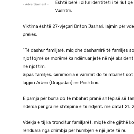
Është bërë i ditur identiteti i të riut 
- Advertisement -
Vushtrri.
Viktima është 27-vjeçari Driton Jashari, lajmin për vdek
prekës.
“Të dashur familjarë, miq dhe dashamirë të familjes so
njoftojmë se mbrëmë ka ndërruar jetë në një aksident tra
në njoftim.
Sipas familjes, ceremonia e varrimit do të mbahet sot (
lagjen Arbëri (Dragodan) në Prishtinë.
E pamja për burra do të mbahet pranë shtëpisë së famil
ndërsa për gra në shtëpinë e të ndjerit, më datat 21, 
Vdekja e tij ka tronditur familjarët, miqtë dhe gjithë
rënduara nga dhimbja për humbjen e një jete të re.