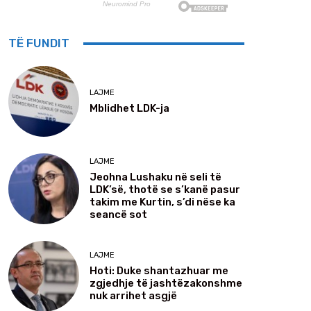
TË FUNDIT
LAJME
Mblidhet LDK-ja
LAJME
Jeohna Lushaku në seli të
LDK’së, thotë se s’kanë pasur
takim me Kurtin, s’di nëse ka
seancë sot
LAJME
Hoti: Duke shantazhuar me
zgjedhje të jashtëzakonshme
nuk arrihet asgjë