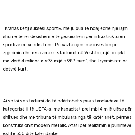
“Krahas këtij suksesi sportiv, me ju dua të ndaj edhe një lajm
shumë të rëndësishëm e të gëzueshëm për infrastrukturën
sportive në vendin tonë. Po vazhdojmë me investim për
zgjerimin dhe renovimin e stadiumit në Vushtrri, një projekt
me vlerë 4 milionë e 693 mijë e 987 euro”, tha kryeministri në
detyrë Kurti.
Ai shtoi se stadiumi do të ndërtohet sipas standardeve të
kategorisë II të UEFA-s, me kapacitet prej mbi 4 mijë ulëse për
shikues dhe me tribuna të mbuluara nga të katër anët, përmes
konstruksionit modern metalik. Afati për realizimin e punimeve
është 550 ditë kalendarike.