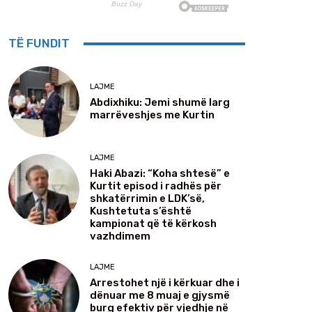
TË FUNDIT
LAJME
Abdixhiku: Jemi shumë larg
marrëveshjes me Kurtin
LAJME
Haki Abazi: “Koha shtesë” e
Kurtit episod i radhës për
shkatërrimin e LDK’së,
Kushtetuta s’është
kampionat që të kërkosh
vazhdimem
LAJME
Arrestohet një i kërkuar dhe i
dënuar me 8 muaj e gjysmë
burg efektiv për vjedhje në