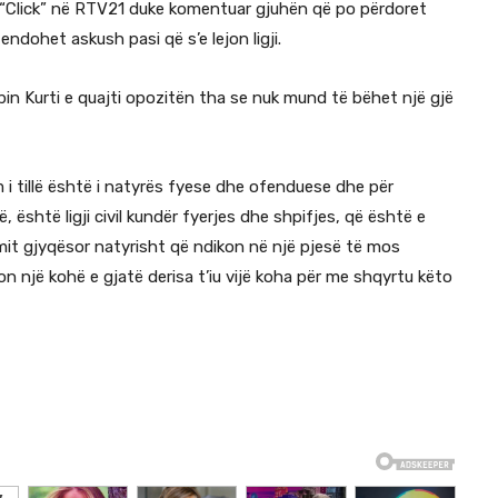
n “Click” në RTV21 duke komentuar gjuhën që po përdoret
ndohet askush pasi që s’e lejon ligji.
lbin Kurti e quajti opozitën tha se nuk mund të bëhet një gjë
m i tillë është i natyrës fyese dhe ofenduese dhe për
ë, është ligji civil kundër fyerjes dhe shpifjes, që është e
temit gjyqësor natyrisht që ndikon në një pjesë të mos
on një kohë e gjatë derisa t’iu vijë koha për me shqyrtu këto