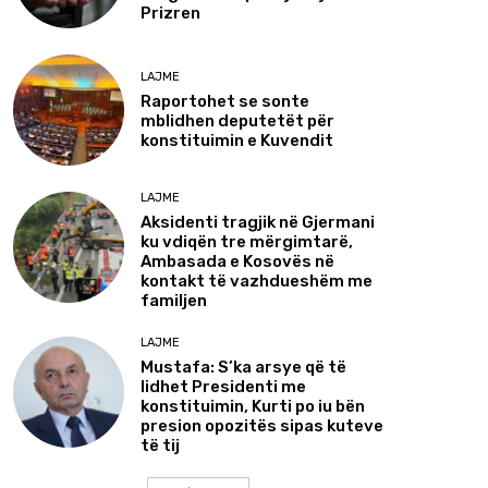
Prizren
LAJME
Raportohet se sonte
mblidhen deputetët për
konstituimin e Kuvendit
LAJME
Aksidenti tragjik në Gjermani
ku vdiqën tre mërgimtarë,
Ambasada e Kosovës në
kontakt të vazhdueshëm me
familjen
LAJME
Mustafa: S’ka arsye që të
lidhet Presidenti me
konstituimin, Kurti po iu bën
presion opozitës sipas kuteve
të tij