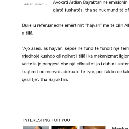
Avokati Ardian Bajraktari në emisioni
- Advertisement -
gjatë fushatës, tha se nuk mund të ofe
Duke iu referuar edhe emërtimit “hajvan” me të cilin A
e tillë.
“Ajo asesi, as hajvan, sepse në fund të fundit një ter
rrjedhojë kushdo që ndihet i tillë i ka mekanizmat ligjor
vërteta jo pengesë dhe një efikasitet jo i duhur i sis
trajtimit në mënyrë adekuate të tyre, për faktin që kal
çështje”, tha Bajraktari.