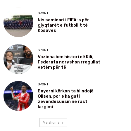
SPORT
Nis seminari i FIFA-s për
gjyqtarët e futbollit të
Kosovës
SPORT
Vozinha bën histori në Kili,
Federata ndryshon rregullat
vetëm për të
SPORT
Bayerni kërkon ta blindojë
Olisen, por e ka gati
zëvendësuesin në rast
largimi
Më shumë