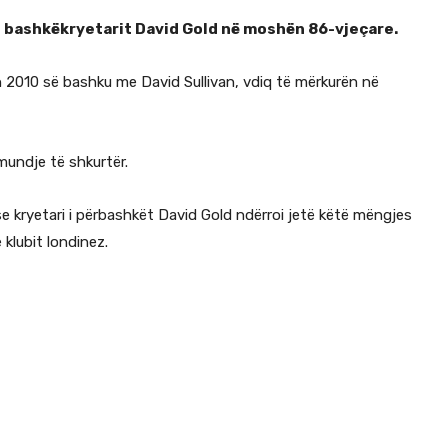
 bashkëkryetarit David Gold në moshën 86-vjeçare.
itin 2010 së bashku me David Sullivan, vdiq të mërkurën në
mundje të shkurtër.
e kryetari i përbashkët David Gold ndërroi jetë këtë mëngjes
klubit londinez.