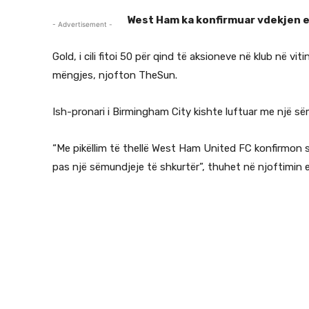
West Ham ka konfirmuar vdekjen e
- Advertisement -
Gold, i cili fitoi 50 për qind të aksioneve në klub në v
mëngjes, njofton TheSun.
Ish-pronari i Birmingham City kishte luftuar me një së
“Me pikëllim të thellë West Ham United FC konfirmon s
pas një sëmundjeje të shkurtër”, thuhet në njoftimin e 