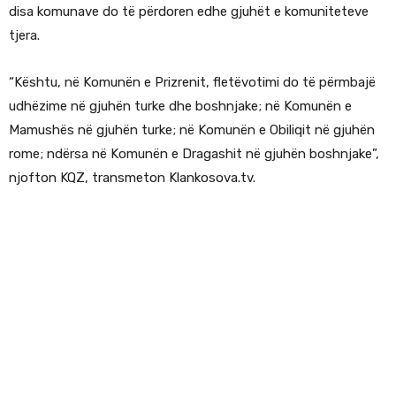
disa komunave do të përdoren edhe gjuhët e komuniteteve
tjera.
“Kështu, në Komunën e Prizrenit, fletëvotimi do të përmbajë
udhëzime në gjuhën turke dhe boshnjake; në Komunën e
Mamushës në gjuhën turke; në Komunën e Obiliqit në gjuhën
rome; ndërsa në Komunën e Dragashit në gjuhën boshnjake”,
njofton KQZ, transmeton Klankosova.tv.