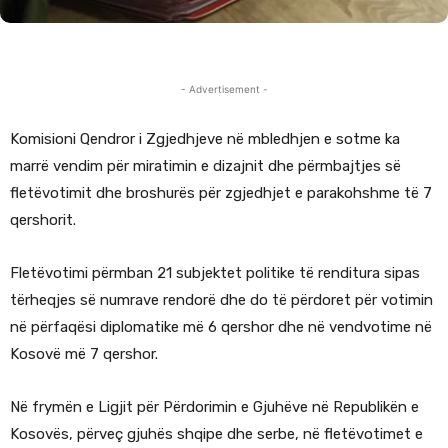
- Advertisement -
Komisioni Qendror i Zgjedhjeve në mbledhjen e sotme ka
marrë vendim për miratimin e dizajnit dhe përmbajtjes së
fletëvotimit dhe broshurës për zgjedhjet e parakohshme të 7
qershorit.
Fletëvotimi përmban 21 subjektet politike të renditura sipas
tërheqjes së numrave rendorë dhe do të përdoret për votimin
në përfaqësi diplomatike më 6 qershor dhe në vendvotime në
Kosovë më 7 qershor.
Në frymën e Ligjit për Përdorimin e Gjuhëve në Republikën e
Kosovës, përveç gjuhës shqipe dhe serbe, në fletëvotimet e