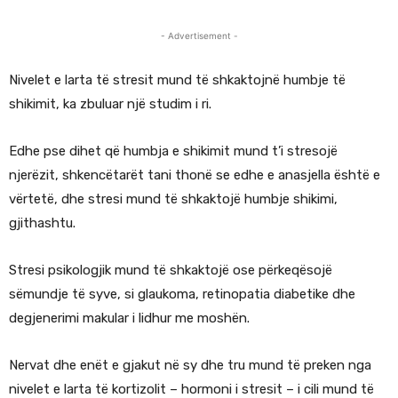
- Advertisement -
Nivelet e larta të stresit mund të shkaktojnë humbje të
shikimit, ka zbuluar një studim i ri.
Edhe pse dihet që humbja e shikimit mund t’i stresojë
njerëzit, shkencëtarët tani thonë se edhe e anasjella është e
vërtetë, dhe stresi mund të shkaktojë humbje shikimi,
gjithashtu.
Stresi psikologjik mund të shkaktojë ose përkeqësojë
sëmundje të syve, si glaukoma, retinopatia diabetike dhe
degjenerimi makular i lidhur me moshën.
Nervat dhe enët e gjakut në sy dhe tru mund të preken nga
nivelet e larta të kortizolit – hormoni i stresit – i cili mund të