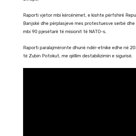
Raporti vjetor mbi kërcënimet, e kishte përfshirë Rep
Banjskë dhe përplasjeve mes protestuesve serbë dhe 
mbi 90 pjesëtarë të misionit të NATO-s.
Raporti paralajmëronte dhunë ndër-etnike edhe në 2024
të Zubin Potokut, me qëllim destabilizimin e sigurisë.