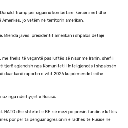
t Donald Trump për sigurinë kombëtare, kërcënimet dhe
 Amerikës, jo vetëm në territorin amerikan.
të. Brenda javës, presidentit amerikan i shpalos detaje
me theks të veçantë pas luftës së nisur me Iranin, shefi i
ë tjerë agjencish nga Komuniteti i Inteligjencës i shpalosën
 në duar kanë raportin e vitit 2026 ku përmendet edhe
erioz nga ndërhyrjet e Rusisë.
rd, NATO dhe shtetet e BE-së mezi po presin fundin e luftës
ainës por për ta penguar agresionin e radhës të Rusisë në