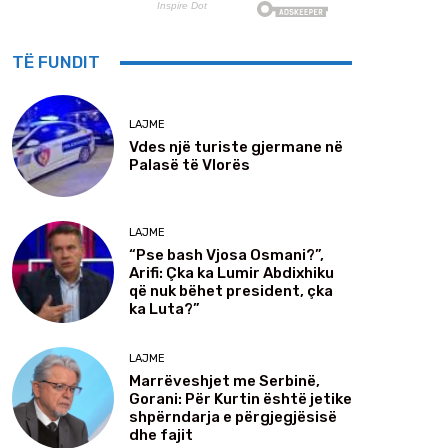
TË FUNDIT
LAJME
Vdes një turiste gjermane në
Palasë të Vlorës
LAJME
“Pse bash Vjosa Osmani?”,
Arifi: Çka ka Lumir Abdixhiku
që nuk bëhet president, çka
ka Luta?”
LAJME
Marrëveshjet me Serbinë,
Gorani: Për Kurtin është jetike
shpërndarja e përgjegjësisë
dhe fajit