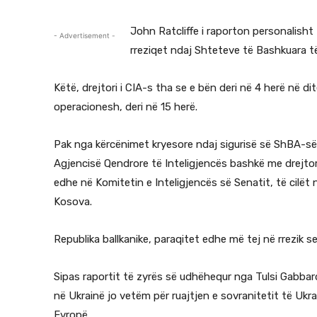
John Ratcliffe i raporton personalish
- Advertisement -
rreziqet ndaj Shteteve të Bashkuara të
Këtë, drejtori i CIA-s tha se e bën deri në 4 herë në di
operacionesh, deri në 15 herë.
Pak nga kërcënimet kryesore ndaj sigurisë së ShBA-së, 
Agjencisë Qendrore të Inteligjencës bashkë me drejtor
edhe në Komitetin e Inteligjencës së Senatit, të cilët
Kosova.
Republika ballkanike, paraqitet edhe më tej në rrezik s
Sipas raportit të zyrës së udhëhequr nga Tulsi Gabba
në Ukrainë jo vetëm për ruajtjen e sovranitetit të Ukr
Evropë.