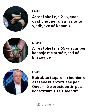
LAJME
Arrestohet një 21-vjeçar,
dyshohet për disa raste të
vjedhjeve në Kaçanik
LAJME
Arrestohet një 65-vjeçar për
kanosje me armë zjarri në
Brezovicë
LAJME
Bajraktari sqaron rrjedhjen e
afateve kushtetuese për
Qeverinë e presidentin pas
konstituimit të Kuvendit
Më shumë