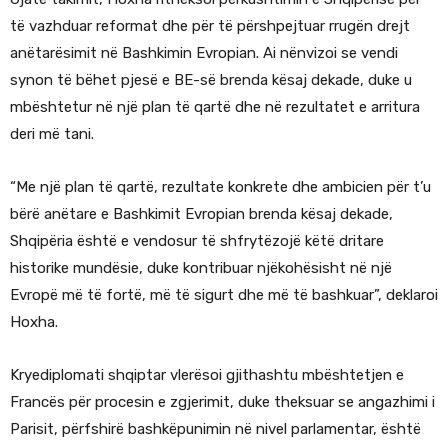
të vazhduar reformat dhe për të përshpejtuar rrugën drejt
anëtarësimit në Bashkimin Evropian. Ai nënvizoi se vendi
synon të bëhet pjesë e BE-së brenda kësaj dekade, duke u
mbështetur në një plan të qartë dhe në rezultatet e arritura
deri më tani.
“Me një plan të qartë, rezultate konkrete dhe ambicien për t’u
bërë anëtare e Bashkimit Evropian brenda kësaj dekade,
Shqipëria është e vendosur të shfrytëzojë këtë dritare
historike mundësie, duke kontribuar njëkohësisht në një
Evropë më të fortë, më të sigurt dhe më të bashkuar”, deklaroi
Hoxha.
Kryediplomati shqiptar vlerësoi gjithashtu mbështetjen e
Francës për procesin e zgjerimit, duke theksuar se angazhimi i
Parisit, përfshirë bashkëpunimin në nivel parlamentar, është