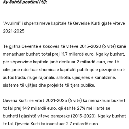
Ky është postimi i tij:
“Avullimi” i shpenzimeve kapitale të Qeverisë Kurti gjatë viteve
2021-2025
Të gjitha Qeveritë e Kosovës të viteve 2015-2020 (6 vite) kanë
menaxhuar buxhet total prej 11.7 miliardë euro. Nga ky buxhet,
për shpenzime kapitale janë dedikuar 2 miliardë euro, me të
cilin janë ndërtuar shumica e kapitalit publik që e gëzojmë sot:
autostrada, rrugë rajonale, shkolla, ujësjellës e kanalizime,
sisteme të ujitjes dhe projekte të tjera publike.
Qeveria Kurti në vitet 2021-2025 (6 vite) ka menaxhuar buxhet
total prej 14.9 miliardë euro, që është 27% më i lartë se
buxheti i gjashtë viteve paraprake (2015-2020). Nga ky buxhet
total, Qeveria Kurti ka investuar 2.7 miliardë euro.