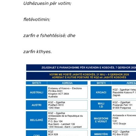
Udhëzuesin për votim;
fletëvotimin;
zarfin e fshehtësisë; dhe
zarfin kthyes.