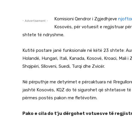
Komisioni Qendror i Zgjedhjeve
njofto
- Advertisement -
Kosovës, për votuesit e regjistruar pë
shtete të ndryshme.
Kutitë postare janë funksionale në këtë 23 shtete: Aust
Holandë, Hungari, Itali, Kanada, Kosovë, Kroaci, Mali i
Shqipëri, Slloveni, Suedi, Turqi dhe Zvicër.
Në përputhje me detyrimet e përcaktuara në Rregullor
jashtë Kosovës, KQZ do të sigurohet që shtetasve të 
përmes postës pakon me fletëvotim.
Pako e cila do t’ju dërgohet votuesve të regjist