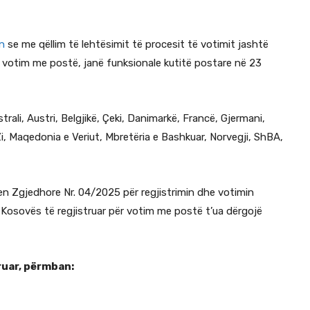
n
se me qëllim të lehtësimit të procesit të votimit jashtë
r votim me postë, janë funksionale kutitë postare në 23
rali, Austri, Belgjikë, Çeki, Danimarkë, Francë, Gjermani,
 Zi, Maqedonia e Veriut, Mbretëria e Bashkuar, Norvegji, ShBA,
en Zgjedhore Nr. 04/2025 për regjistrimin dhe votimin
Kosovës të regjistruar për votim me postë t’ua dërgojë
ruar, përmban: