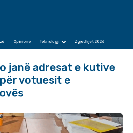
zë
Opinione
Teknologji
Zgjedhjet 2026
o janë adresat e kutive
për votuesit e
sovës