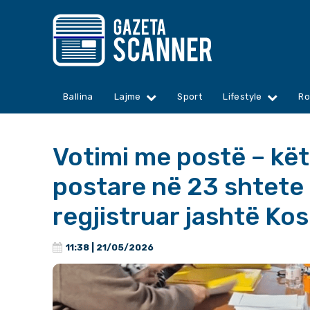
Ballina
Lajme
Sport
Lifestyle
Ro
Votimi me postë – kët
postare në 23 shtete 
regjistruar jashtë Ko
11:38 | 21/05/2026