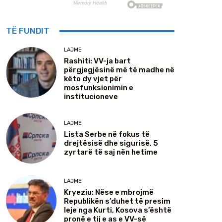
TË FUNDIT
LAJME
Rashiti: VV-ja bart
përgjegjësinë më të madhe në
këto dy vjet për
mosfunksionimin e
institucioneve
LAJME
Lista Serbe në fokus të
drejtësisë dhe sigurisë, 5
zyrtarë të saj nën hetime
LAJME
Kryeziu: Nëse e mbrojmë
Republikën s’duhet të presim
leje nga Kurti, Kosova s’është
pronë e tij e as e VV-së