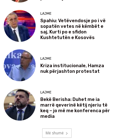
LAJME
Spahiu: Vetëvendosje po i vë
sopatën vetes në këmbët e
saj, Kurti po e sfidon
Kushtetutën e Kosovës
LAJME
Kriza institucionale, Hamza
nuk përjashton protestat
LAJME
Bekë Berisha: Duhet me ia
marrë qeverinë këtij njeriu të
keq – jo më me konferenca për
media
Më shumë