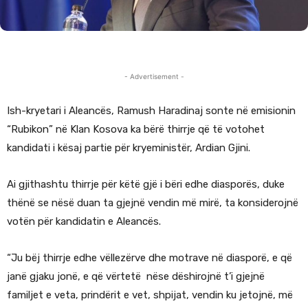
- Advertisement -
Ish-kryetari i Aleancës, Ramush Haradinaj sonte në emisionin
“Rubikon” në Klan Kosova ka bërë thirrje që të votohet
kandidati i kësaj partie për kryeministër, Ardian Gjini.
Ai gjithashtu thirrje për këtë gjë i bëri edhe diasporës, duke
thënë se nësë duan ta gjejnë vendin më mirë, ta konsiderojnë
votën për kandidatin e Aleancës.
“Ju bëj thirrje edhe vëllezërve dhe motrave në diasporë, e që
janë gjaku jonë, e që vërtetë nëse dëshirojnë t’i gjejnë
familjet e veta, prindërit e vet, shpijat, vendin ku jetojnë, më