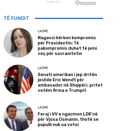
TË FUNDIT
LAJME
Nagavci kërkon kompromis
për Presidentin: Të
pakompromis duhet të jemi
veç për sovranitetin
LAJME
Senati amerikan i jep dritën
jeshile Eric Wendt për
ambasador në Shqipëri, pritet
vetëm firma e Trumpit
LAJME
Feraj i VV e ngacmon LDK’në
për Vjosa Osmanin, thotë se
populli nuk ua votoi