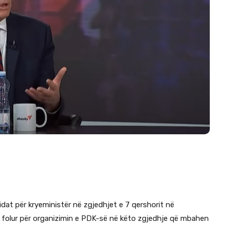
didat për kryeministër në zgjedhjet e 7 qershorit në
a folur për organizimin e PDK-së në këto zgjedhje që mbahen