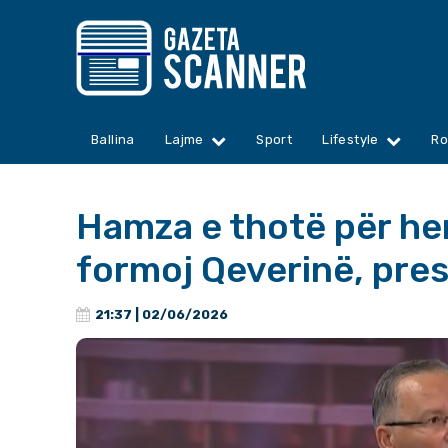
Ballina
Lajme
Sport
Lifestyle
Ro
Hamza e thotë për her
formoj Qeverinë, pres
21:37 | 02/06/2026