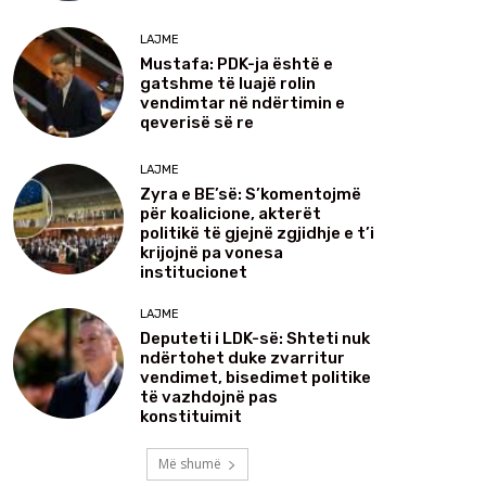
LAJME
Mustafa: PDK-ja është e
gatshme të luajë rolin
vendimtar në ndërtimin e
qeverisë së re
LAJME
Zyra e BE’së: S’komentojmë
për koalicione, akterët
politikë të gjejnë zgjidhje e t’i
krijojnë pa vonesa
institucionet
LAJME
Deputeti i LDK-së: Shteti nuk
ndërtohet duke zvarritur
vendimet, bisedimet politike
të vazhdojnë pas
konstituimit
Më shumë