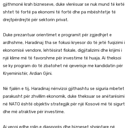
gjithmonë krah bizneseve, duke vlerësuar se nuk mund të ketë
shtet të fortë pa ekonomi të fortë dhe pa mbështetje të
drejtpërdrejtë për sektorin privat.
Duke prezantuar orientimet e programit për zgjedhjet e
ardhshme, Haradinaj tha se fokusi kryesor do të jetë fuqizimi i
ekonomisë vendore, lehtësirat fiskale, digjitalizimi dhe krijimi i
një klime më të favorshme për investime të huaja. Ai theksoi
se ky program do të zbatohet në qeverisje me kandidatin për
Kryeministër, Ardian Gjini.
Në fjalën e tij, Haradinaj nënvizoi gjithashtu se siguria mbetet
parakusht për zhvillim ekonomik, duke theksuar se anëtarësimi
në NATO është objektiv strategjik për një Kosovë më të sigurt
dhe më atraktive për investime.
Ai veçoi edhe rolin e diasporës dhe bizneset shqiptare në