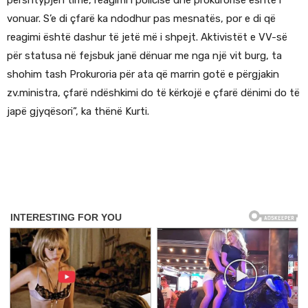
përshtypjen time, reagimi i policisë dhe prokurorisë është i
vonuar. S’e di çfarë ka ndodhur pas mesnatës, por e di që
reagimi është dashur të jetë më i shpejt. Aktivistët e VV-së
për statusa në fejsbuk janë dënuar me nga një vit burg, ta
shohim tash Prokuroria për ata që marrin gotë e përgjakin
zv.ministra, çfarë ndëshkimi do të kërkojë e çfarë dënimi do të
japë gjyqësori”, ka thënë Kurti.