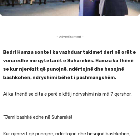
- Advertisement -
Bedri Hamza sonte i ka vazhduar takimet deri në orët e
vona edhe me qytetarët e Suharekës. Hamza ka thënë
se kur njerëzit që punojnë, ndërtojnë dhe besojnë
bashkohen, ndryshimi bëhet i pashmangshëm.
Ai ka thënë se dita e parë e këtij ndryshimi nis më 7 qershor.
“Jemi bashkë edhe në Suharekë!
Kur njerëzit që punojnë, ndërtojnë dhe besojnë bashkohen,