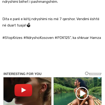
ndryshimi bëhet i pashmangshëm.
Dita e parë e këtij ndryshimi nis më 7 qershor. Vendimi është
në duart tuaja! 🗳️
#StopKrizes #NdryshoKosoven #PDK125”, ka shkruar Hamza