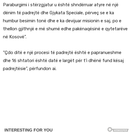
Paraburgimi i stërzgjatur u është shndërruar atyre në një
dënim të padrejtë dhe Gjykata Speciale, përveç se e ka
humbur besimin tonë dhe e ka devijuar misionin e saj, po e
thellon gjithnjë e më shumë edhe pakënaqësinë e qytetarëve
në Kosovë”.
“Çdo ditë e një procesi të padrejtë është e papranueshme
dhe 16 shtatori është datë e largët për t’i dhënë fund kësaj
padrejtësie”, përfundon ai.