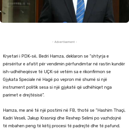
- Advertisement -
Kryetari i PDK-së, Bedri Hamza, deklaron se “shtyrja e
përsëritur e afatit për vendimin përfundimtar në rastin kundër
ish-udhëheqësve të UÇK-së vetëm sa e rikonfirmon se
Gjykata Speciale në Hagë po vepron më shumë si një
instrument politik sesa si një gjykatë që udhëhiqet nga
parimet e drejtësisë”.
Hamza, me anë të një postimi në FB, thotë se “Hashim Thaçi,
Kadri Veseli, Jakup Krasniqi dhe Rexhep Selimi po vazhdojnë
të mbahen peng të këtij procesi të padrejtë dhe të pafund.