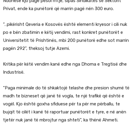
Ndonëse kjo pagë pësoi rritje, sipas Sindikatës së Sektorit
Privat, ende ka punëtorë që marrin pagë nën 300 euro.
“…pikërisht Qeveria e Kosovës është elementi kryesor i cili nuk
po e bën zbatimin e këtij vendimi, rast konkret punëtorët e
Universitetit të Prishtinës, mbi 200 punëtorë edhe sot marrin
pagën 292”, theksoj tutje Azemi.
Kritika për këtë vendim kanë edhe nga Dhoma e Tregtisë dhe
Industrisë.
“Paga minimale do të shkaktojë telashe dhe presion shumë të
madh te bizneset që janë të vogla, te një trafikë që është e
vogël. Kjo është goxha sfiduese për ta për me përballu, te
bujqit të cilët i kanë të raportuar punëtorët e tyre, e në anën
tjetër nuk janë të mbrojtur nga shteti”, ka thënë Ahmeti.