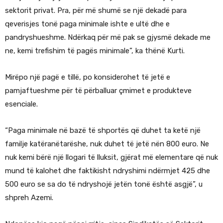
sektorit privat. Pra, për më shumë se një dekadë para
qeverisjes tonë paga minimale ishte e ultë dhe e
pandryshueshme. Ndërkaq për më pak se gjysmë dekade me
ne, kemi trefishim të pagës minimale”, ka thënë Kurti.
Mirëpo një pagë e tillë, po konsiderohet të jetë e
pamjaftueshme për të përballuar çmimet e produkteve
esenciale.
“Paga minimale në bazë të shportës që duhet ta ketë një
familje katëranëtarëshe, nuk duhet të jetë nën 800 euro. Ne
nuk kemi bërë një llogari të lluksit, gjërat më elementare që nuk
mund të kalohet dhe faktikisht ndryshimi ndërmjet 425 dhe
500 euro se sa do të ndryshojë jetën tonë është asgjë”, u
shpreh Azemi.