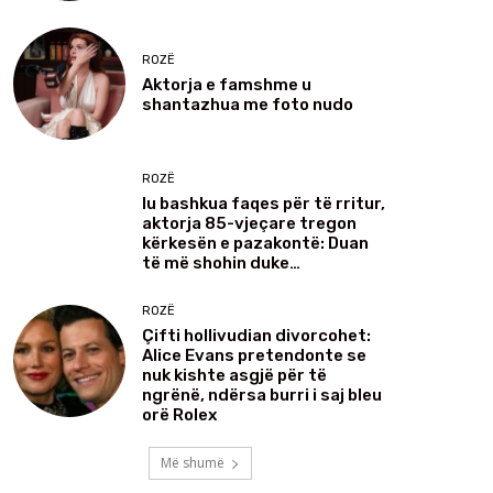
ROZË
Aktorja e famshme u
shantazhua me foto nudo
ROZË
Iu bashkua faqes për të rritur,
aktorja 85-vjeçare tregon
kërkesën e pazakontë: Duan
të më shohin duke…
ROZË
Çifti hollivudian divorcohet:
Alice Evans pretendonte se
nuk kishte asgjë për të
ngrënë, ndërsa burri i saj bleu
orë Rolex
Më shumë