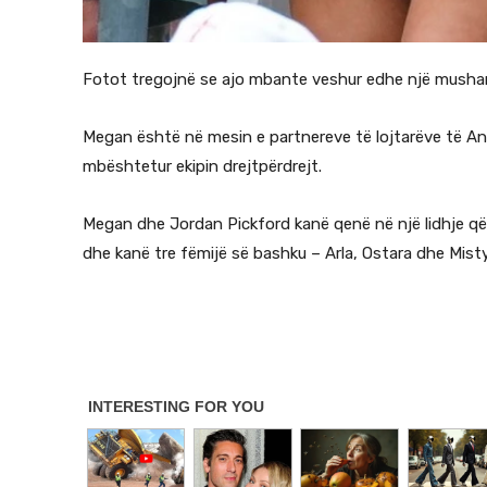
Fotot tregojnë se ajo mbante veshur edhe një musha
Megan është në mesin e partnereve të lojtarëve të An
mbështetur ekipin drejtpërdrejt.
Megan dhe Jordan Pickford kanë qenë në një lidhje që
dhe kanë tre fëmijë së bashku – Arla, Ostara dhe Misty