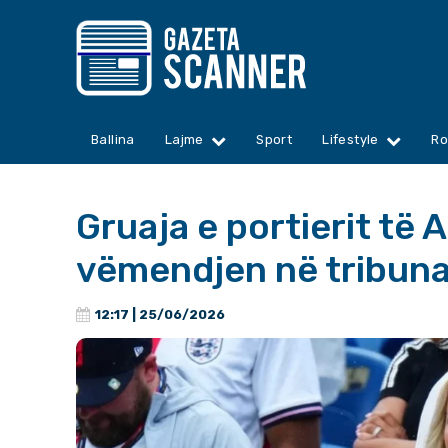
Ballina
Lajme
Sport
Lifestyle
Ro
Gruaja e portierit të 
vëmendjen në tribun
12:17 | 25/06/2026