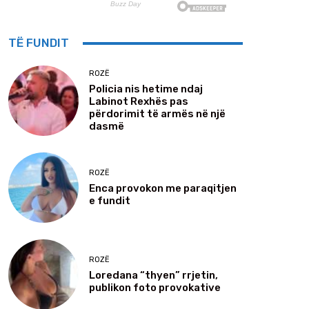
TË FUNDIT
ROZË
Policia nis hetime ndaj
Labinot Rexhës pas
përdorimit të armës në një
dasmë
ROZË
Enca provokon me paraqitjen
e fundit
ROZË
Loredana “thyen” rrjetin,
publikon foto provokative