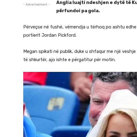
Anglia luajti ndeshjen e dytë të 
- Advertisement -
përfundoi pa gola.
Përveçse në fushë, vëmendja u tërhoq po ashtu edhe 
portierit Jordan Pickford.
Megan spikati në publik, duke u shfaqur me një veshj
të shkurtër, ajo ishte e përgatitur për motin.