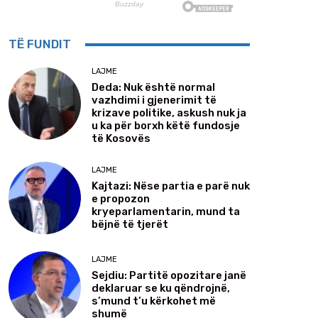
TË FUNDIT
LAJME
Deda: Nuk është normal
vazhdimi i gjenerimit të
krizave politike, askush nuk ja
u ka për borxh këtë fundosje
të Kosovës
LAJME
Kajtazi: Nëse partia e parë nuk
e propozon
kryeparlamentarin, mund ta
bëjnë të tjerët
LAJME
Sejdiu: Partitë opozitare janë
deklaruar se ku qëndrojnë,
s’mund t’u kërkohet më
shumë