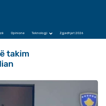
zë
Opinione
Teknologji
Zgjedhjet 2026
ë takim
lian