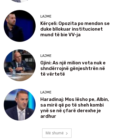
LAJME
Kërçeli: Opozita po mendon se
duke bllokuar institucionet
mund të bie VV-ja
LAJME
Gjini: As një milion vota nuk e
shndërrojnë gënjeshtrën në
të vërtetë
LAJME
Haradinaj: Mos lësho pe, Albin,
sa mirë që po të sheh kombi
ynë se në çfarë derexhe je
ardhur
Më shumë