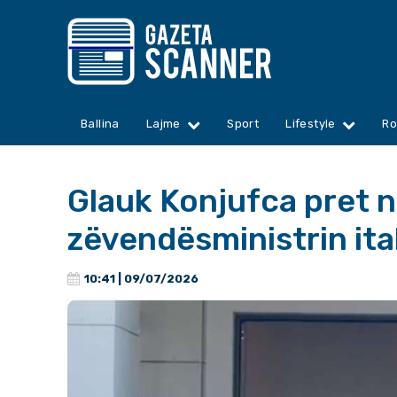
Ballina
Lajme
Sport
Lifestyle
Ro
Glauk Konjufca pret n
zëvendësministrin ita
10:41 | 09/07/2026