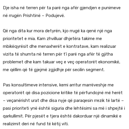
Dje isha në terren për ta parë nga afër gjendjen e punimeve
në rrugën Prishtinë – Podujevë.
Që nga dita kur mora detyrën, kjo rrugë ka qenë një nga
prioritetet e mia. Kam zhvilluar dhjetëra takime me
mbikëqyrësit dhe menaxherët e kontratave, kam realizuar
vizita të shumta në terren për t’i parë nga afër të gjitha
problemet dhe kam takuar veç e veç operatorët ekonomikë,
me qëllim që të gjejmë zgjidhje për secilin segment.
Pas konsultimeve intensive, kemi arritur marrëveshje me
operatorët që disa pozicione kritike të përfundojnë më herët
– veçanërisht urat dhe disa nyje që paraqesin rrezik të lartë –
pasi prioriteti ynë është siguria dhe lehtësimi sa më i shpejtë i
qarkullimit. Për pjesët e tjera është dakorduar një dinamikë e
realizimit deri në fund të këtij viti.