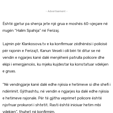
- Advertisement -
Është gjetur pa shenja jete një grua e moshës 60-vjeçare në
rrugën “Halim Spahija” në Ferizaj.
Lajmin për Klankosova.tv e ka konfirmuar zëdhënësi i policisë
për rajonin e Ferizajt, Kanun Veseli i cili bëri të ditur se në
vendin e ngjarjes kanë dalë menjëherë patrulla policore dhe
ekipi i emergjencës, ku mjeku kujdestar ka konstatuar vdekjen
e gruas.
“Në vendngjarje kanë dalë edhe njësia e hetimeve si dhe shefi i
ndërrimit. Gjithashtu, në vendin e ngjarjes ka dalë edhe njësia
e hetimeve rajonale. Për të gjitha veprimet policore është
njofruar prokurori i shtetit. Rasti është iniciuar hetim mbi
vdekjen”, thuhet në konfirmim.