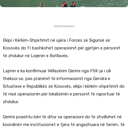
- Advertisement -
Ekipi i Kërkim-Shpëtimit në ujëra i Forcës së Sigurisë së
Kosovës do t’i bashkohet operacionit për gjetjen e personit
të zhdukur në Liqenin e Batllavës.
Lajmin e ka konfirmuar Vëllazërim Qerimi nga FSK-ja i cili
theksoi se, pas pranimit të informacionit nga Qendra e
Situatave e Republikës së Kosovës, ekipi i kërkim-shpëtimit do
të nisë operacionin për lokalizimin e personit të raportuar të
zhdukur.
Qerimi poashtu bëri të ditur se operacioni do të zhvillohet në
koordinim me institucionet e tjera të angazhuara në terren, të