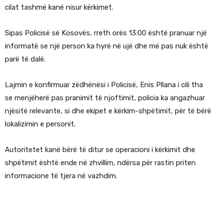
cilat tashmë kanë nisur kërkimet.
Sipas Policisë së Kosovës, rreth orës 13:00 është pranuar një
informatë se një person ka hyrë në ujë dhe më pas nuk është
parë të dalë.
Lajmin e konfirmuar zëdhënësi i Policisë, Enis Pllana i cili tha
se menjëherë pas pranimit të njoftimit, policia ka angazhuar
njësitë relevante, si dhe ekipet e kërkim-shpëtimit, për të bërë
lokalizimin e personit.
Autoritetet kanë bërë të ditur se operacioni i kërkimit dhe
shpëtimit është ende në zhvillim, ndërsa për rastin priten
informacione të tjera në vazhdim.