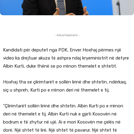
- Advertisement -
Kandidati për deputet nga PDK, Enver Hoxhaj përmes një
video ka drejtuar akuza të ashpra ndaj kryeministrit në detyre
Albin Kurti, duke thënë se po rrënon themelet e shtetit.
Hoxhaj tha se çlirimtarët e sollën lirinë dhe shtetin, ndërkaq,
siç u shpreh, Kurti po e rrënon deri në themelet e tij.
“Çlirimtarët sollën lirinë dhe shtetin. Albin Kurti po e rrënon
deri në themelet e tij. Albin Kurti nuk e gjeti Kosovën në
bodrum e të zhytur në ujë. Ai e mori Kosovën me çelës në
dorë. Një shtet të lirë. Një shtet të pavarur. Një shtet të