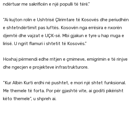
ndërtuar me sakrificën e një populli të tërë.”
“Ai kujton rolin e Ushtrisë Çlirimtare të Kosovës dhe periudhën
e shtetndërtimit pas luftës. Kosovën nga errësira e nxorën
djemtë dhe vajzat e UÇK-së. Mbi gjakun e tyre u hap rruga e
lirisë. U ngrit flamuri i shtetit të Kosovës.”
Hoxhaj përmendi edhe rritjen e çmimeve, emigrimin e të rinjve
dhe ngecjen e projekteve infrastrukturore.
“Kur Albin Kurti erdhi në pushtet, e mori një shtet funksional.
Me themele të forta. Por për gjashtë vite, ai goditi pikërisht
këto themele”, u shpreh ai.