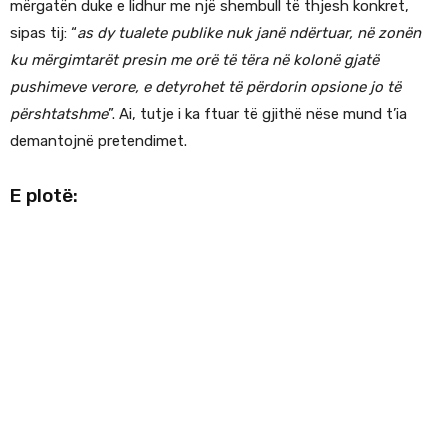
mërgatën duke e lidhur me një shembull të thjesh konkret,
sipas tij: “
as dy tualete publike nuk janë ndërtuar, në zonën
ku mërgimtarët presin me orë të tëra në kolonë gjatë
pushimeve verore, e detyrohet të përdorin opsione jo të
përshtatshme
”. Ai, tutje i ka ftuar të gjithë nëse mund t’ia
demantojnë pretendimet.
E plotë: