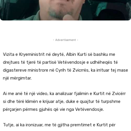
- Advertisement -
Vizita e Kryeministrit në deytë, Albin Kurti së bashku me
drejtues të tjerë të partisë Vetëvendosje e udhëheqës të
digastereve ministrore në Cyrih të Zvicrrës, ka irrituar tej mase
një mërgimtar.
Ai me anë të një video, ka analizuar fjalimin e Kurtit në Zvicërr
si dhe tërë klimën e krijuar atje, duke e quajtur të turpshme
përçarjen përmes gjuhës që vie nga Vetëvendosje.
Tutje, ai ka ironizuar, me të gjitha premtimet e Kurtit për