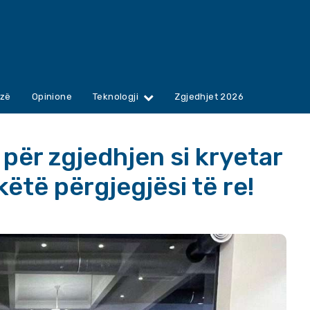
zë
Opinione
Teknologji
Zgjedhjet 2026
 për zgjedhjen si kryetar
ëtë përgjegjësi të re!