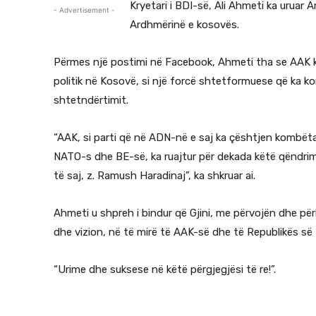
Kryetari i BDI-së, Ali Ahmeti ka uruar A
- Advertisement -
Ardhmërinë e kosovës.
Përmes një postimi në Facebook, Ahmeti tha se AAK ka 
politik në Kosovë, si një forcë shtetformuese që ka 
shtetndërtimit.
“AAK, si parti që në ADN-në e saj ka çështjen kombëtar
NATO-s dhe BE-së, ka ruajtur për dekada këtë qëndrim
të saj, z. Ramush Haradinaj”, ka shkruar ai.
Ahmeti u shpreh i bindur që Gjini, me përvojën dhe për
dhe vizion, në të mirë të AAK-së dhe të Republikës së
“Urime dhe suksese në këtë përgjegjësi të re!”.