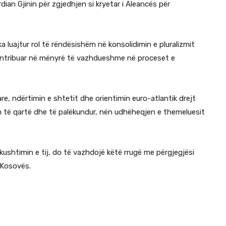
rdian Gjinin për zgjedhjen si kryetar i Aleancës për
luajtur rol të rëndësishëm në konsolidimin e pluralizmit
kontribuar në mënyrë të vazhdueshme në proceset e
e, ndërtimin e shtetit dhe orientimin euro-atlantik drejt
 të qartë dhe të palëkundur, nën udhëheqjen e themeluesit
kushtimin e tij, do të vazhdojë këtë rrugë me përgjegjësi
 Kosovës.