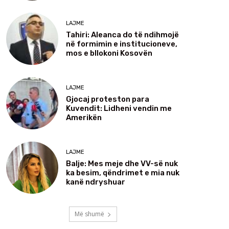
LAJME
Tahiri: Aleanca do të ndihmojë
në formimin e institucioneve,
mos e bllokoni Kosovën
LAJME
Gjocaj proteston para
Kuvendit: Lidheni vendin me
Amerikën
LAJME
Balje: Mes meje dhe VV-së nuk
ka besim, qëndrimet e mia nuk
kanë ndryshuar
Më shumë