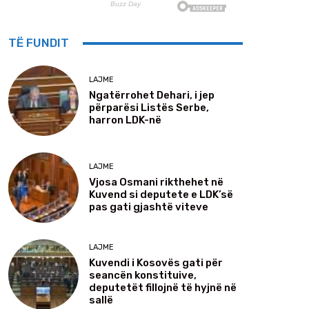
TË FUNDIT
LAJME
Ngatërrohet Dehari, i jep
përparësi Listës Serbe,
harron LDK-në
LAJME
Vjosa Osmani rikthehet në
Kuvend si deputete e LDK’së
pas gati gjashtë viteve
LAJME
Kuvendi i Kosovës gati për
seancën konstituive,
deputetët fillojnë të hyjnë në
sallë