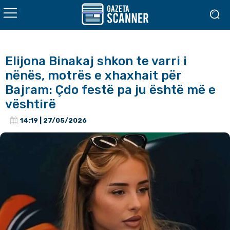
Elijona Binakaj shkon te varri i
nënës, motrës e xhaxhait për
Bajram: Çdo festë pa ju është më e
vështirë
14:19 | 27/05/2026