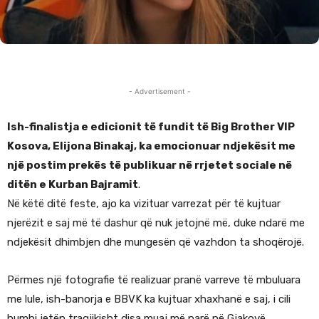
- Advertisement -
Ish-finalistja e edicionit të fundit të Big Brother VIP
Kosova, Elijona Binakaj, ka emocionuar ndjekësit me
një postim prekës të publikuar në rrjetet sociale në
ditën e Kurban Bajramit
.
Në këtë ditë feste, ajo ka vizituar varrezat për të kujtuar
njerëzit e saj më të dashur që nuk jetojnë më, duke ndarë me
ndjekësit dhimbjen dhe mungesën që vazhdon ta shoqërojë.
Përmes një fotografie të realizuar pranë varreve të mbuluara
me lule, ish-banorja e BBVK ka kujtuar xhaxhanë e saj, i cili
humbi jetën tragjikisht disa muaj më parë në Gjakovë.