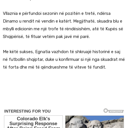
Vllaznia e përfundoi sezonin në pozitën e tretë, ndërsa
Dinamo u rendit në vendin e katërt. Megjithatë, skuadra blu e
mbylli edicionin me një trofe të rëndësishëm, atë të Kupës së
Shqipërisë, të fituar vetëm pak javë më parë.
Me këtë sukses, Egnatia vazhdon të shkruajë historinë e saj
në futbollin shqiptar, duke u konfirmuar si një nga skuadrat më
të forta dhe më të qëndrueshme të viteve të fundit.