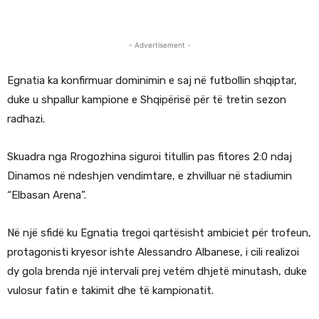
- Advertisement -
Egnatia ka konfirmuar dominimin e saj në futbollin shqiptar,
duke u shpallur kampione e Shqipërisë për të tretin sezon
radhazi.
Skuadra nga Rrogozhina siguroi titullin pas fitores 2:0 ndaj
Dinamos në ndeshjen vendimtare, e zhvilluar në stadiumin
“Elbasan Arena”.
Në një sfidë ku Egnatia tregoi qartësisht ambiciet për trofeun,
protagonisti kryesor ishte Alessandro Albanese, i cili realizoi
dy gola brenda një intervali prej vetëm dhjetë minutash, duke
vulosur fatin e takimit dhe të kampionatit.