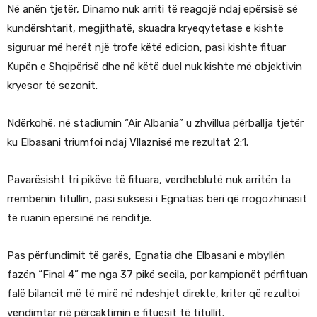
Në anën tjetër, Dinamo nuk arriti të reagojë ndaj epërsisë së
kundërshtarit, megjithatë, skuadra kryeqytetase e kishte
siguruar më herët një trofe këtë edicion, pasi kishte fituar
Kupën e Shqipërisë dhe në këtë duel nuk kishte më objektivin
kryesor të sezonit.
Ndërkohë, në stadiumin “Air Albania” u zhvillua përballja tjetër
ku Elbasani triumfoi ndaj Vllaznisë me rezultat 2:1.
Pavarësisht tri pikëve të fituara, verdheblutë nuk arritën ta
rrëmbenin titullin, pasi suksesi i Egnatias bëri që rrogozhinasit
të ruanin epërsinë në renditje.
Pas përfundimit të garës, Egnatia dhe Elbasani e mbyllën
fazën “Final 4” me nga 37 pikë secila, por kampionët përfituan
falë bilancit më të mirë në ndeshjet direkte, kriter që rezultoi
vendimtar në përcaktimin e fituesit të titullit.