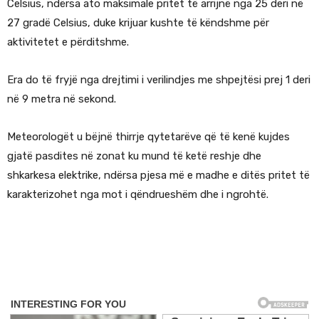
Celsius, ndërsa ato maksimale pritet të arrijnë nga 25 deri në
27 gradë Celsius, duke krijuar kushte të këndshme për
aktivitetet e përditshme.
Era do të fryjë nga drejtimi i verilindjes me shpejtësi prej 1 deri
në 9 metra në sekond.
Meteorologët u bëjnë thirrje qytetarëve që të kenë kujdes
gjatë pasdites në zonat ku mund të ketë reshje dhe
shkarkesa elektrike, ndërsa pjesa më e madhe e ditës pritet të
karakterizohet nga mot i qëndrueshëm dhe i ngrohtë.