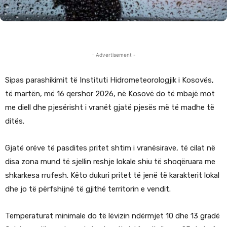
- Advertisement -
Sipas parashikimit të Instituti Hidrometeorologjik i Kosovës,
të martën, më 16 qershor 2026, në Kosovë do të mbajë mot
me diell dhe pjesërisht i vranët gjatë pjesës më të madhe të
ditës.
Gjatë orëve të pasdites pritet shtim i vranësirave, të cilat në
disa zona mund të sjellin reshje lokale shiu të shoqëruara me
shkarkesa rrufesh. Këto dukuri pritet të jenë të karakterit lokal
dhe jo të përfshijnë të gjithë territorin e vendit.
Temperaturat minimale do të lëvizin ndërmjet 10 dhe 13 gradë