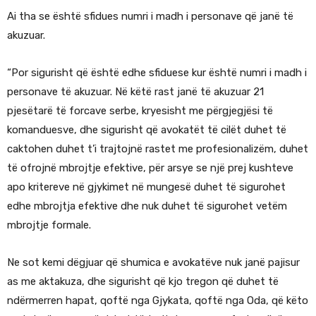
Ai tha se është sfidues numri i madh i personave që janë të
akuzuar.
“Por sigurisht që është edhe sfiduese kur është numri i madh i
personave të akuzuar. Në këtë rast janë të akuzuar 21
pjesëtarë të forcave serbe, kryesisht me përgjegjësi të
komanduesve, dhe sigurisht që avokatët të cilët duhet të
caktohen duhet t’i trajtojnë rastet me profesionalizëm, duhet
të ofrojnë mbrojtje efektive, për arsye se një prej kushteve
apo kritereve në gjykimet në mungesë duhet të sigurohet
edhe mbrojtja efektive dhe nuk duhet të sigurohet vetëm
mbrojtje formale.
Ne sot kemi dëgjuar që shumica e avokatëve nuk janë pajisur
as me aktakuza, dhe sigurisht që kjo tregon që duhet të
ndërmerren hapat, qoftë nga Gjykata, qoftë nga Oda, që këto