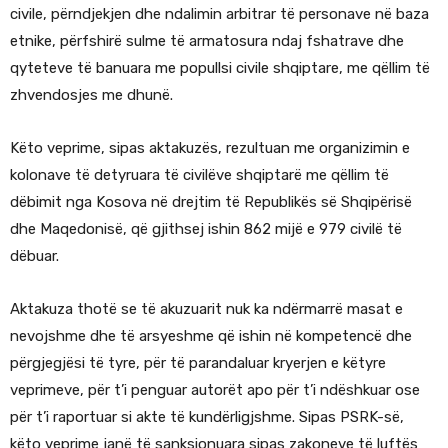
civile, përndjekjen dhe ndalimin arbitrar të personave në baza
etnike, përfshirë sulme të armatosura ndaj fshatrave dhe
qyteteve të banuara me popullsi civile shqiptare, me qëllim të
zhvendosjes me dhunë.
Këto veprime, sipas aktakuzës, rezultuan me organizimin e
kolonave të detyruara të civilëve shqiptarë me qëllim të
dëbimit nga Kosova në drejtim të Republikës së Shqipërisë
dhe Maqedonisë, që gjithsej ishin 862 mijë e 979 civilë të
dëbuar.
Aktakuza thotë se të akuzuarit nuk ka ndërmarrë masat e
nevojshme dhe të arsyeshme që ishin në kompetencë dhe
përgjegjësi të tyre, për të parandaluar kryerjen e këtyre
veprimeve, për t’i penguar autorët apo për t’i ndëshkuar ose
për t’i raportuar si akte të kundërligjshme. Sipas PSRK-së,
këto veprime janë të sanksionuara sipas zakoneve të luftës