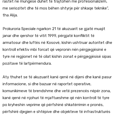
rastet në mungesë duhet të trajtohen me profesionalizëm,
me seriozitet dhe të mos bëhen shtyrje për shkaqe teknike”,
tha Alija.
Prokuroria Speciale ngarkon 21 të akuzuarit se gjatë muajit
janar dhe qershor të vitit 1999, përgjatë konfliktit të
armatosur dhe luftës në Kosovë, kishin ushtruar autoritet dhe
kontroll efektiv mbi forcat që vepronin nën përgjegjësinë e
tyre në regjionet në të cilat kishin zonat e përgjegjësisë sipas
pozitave të lartpërmendura.
Aty thuhet se të akuzuarit kanë qenë në dijeni dhe kanë pasur
informacione, si dhe bazuar në raportet operative,
komunikimeve të brendshme dhe vetë prezencës nëpër zona,
kanë qenë në njohuri të mjaftueshme që nën kontroll të tyre
po kryheshin veprime që përfshinë shkatërrimin e pronës,
përfshirë djegien e shtëpive dhe objekteve të infrastrukturës