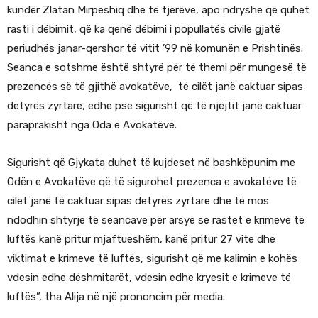
kundër Zlatan Mirpeshiq dhe të tjerëve, apo ndryshe që quhet
rasti i dëbimit, që ka qenë dëbimi i popullatës civile gjatë
periudhës janar-qershor të vitit ’99 në komunën e Prishtinës.
Seanca e sotshme është shtyrë për të themi për mungesë të
prezencës së të gjithë avokatëve, të cilët janë caktuar sipas
detyrës zyrtare, edhe pse sigurisht që të njëjtit janë caktuar
paraprakisht nga Oda e Avokatëve.
Sigurisht që Gjykata duhet të kujdeset në bashkëpunim me
Odën e Avokatëve që të sigurohet prezenca e avokatëve të
cilët janë të caktuar sipas detyrës zyrtare dhe të mos
ndodhin shtyrje të seancave për arsye se rastet e krimeve të
luftës kanë pritur mjaftueshëm, kanë pritur 27 vite dhe
viktimat e krimeve të luftës, sigurisht që me kalimin e kohës
vdesin edhe dëshmitarët, vdesin edhe kryesit e krimeve të
luftës”, tha Alija në një prononcim për media.