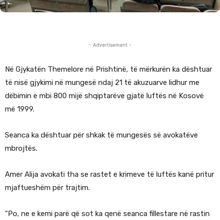
- Advertisement -
Në Gjykatën Themelore në Prishtinë, të mërkurën ka dështuar
të nisë gjykimi në mungesë ndaj 21 të akuzuarve lidhur me
dëbimin e mbi 800 mijë shqiptarëve gjatë luftës në Kosovë
më 1999.
Seanca ka dështuar për shkak të mungesës së avokatëve
mbrojtës.
Amer Alija avokati tha se rastet e krimeve të luftës kanë pritur
mjaftueshëm për trajtim.
“Po, ne e kemi parë që sot ka qenë seanca fillestare në rastin