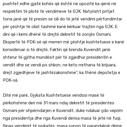
pushtet edhe gjatë kohës që është në opozitë ka qenë në
respektim të plotë të vendimeve të GJK. Natyrisht pritjet
tona janë që të presim se cili do të jetë vendimi përfundimtar
për çështje të cilat tashmë kanë kërkuar trajtim nga GJK. E
dini që i kemi dhënë të drejtë dekretit të zonjës Osmani.
Ekspertë të PDK-së që merren më çështje kushtetuese e kanë
konsideruar si të drejtë. Faktin që brenda Kuvendit janë
shterur të gjitha mundësit për të zgjedhur presidentin e
vendit dhe se vendi po shkon, ne keto rrethana të krijuara,
drejt zgjedhjeve të jashtëzakonshme”, ka thënë deputetja e
PDK-së.
Ditë më parë, Gjykata Kushtetuese vendosi masë të
përkohshme deri më 31 mars ndaj dekretit të presidentes
Osmani për shpërndarjen e Kuvendit, duke ndaluar çdo veprim
nga presidentja dhe nga Kuvendi derisa masa të jetë në fuqi.
Sipas vendimit të gjykatës, masa synon të parandalojë dëme