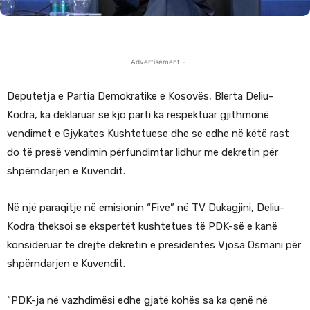
- Advertisement -
Deputetja e Partia Demokratike e Kosovës, Blerta Deliu-
Kodra, ka deklaruar se kjo parti ka respektuar gjithmonë
vendimet e Gjykates Kushtetuese dhe se edhe në këtë rast
do të presë vendimin përfundimtar lidhur me dekretin për
shpërndarjen e Kuvendit.
Në një paraqitje në emisionin “Five” në TV Dukagjini, Deliu-
Kodra theksoi se ekspertët kushtetues të PDK-së e kanë
konsideruar të drejtë dekretin e presidentes Vjosa Osmani për
shpërndarjen e Kuvendit.
“PDK-ja në vazhdimësi edhe gjatë kohës sa ka qenë në