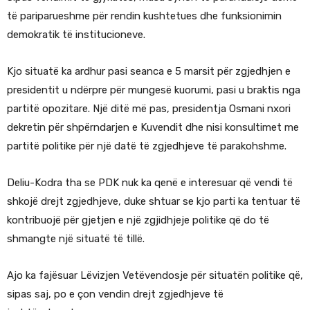
të pariparueshme për rendin kushtetues dhe funksionimin
demokratik të institucioneve.
Kjo situatë ka ardhur pasi seanca e 5 marsit për zgjedhjen e
presidentit u ndërpre për mungesë kuorumi, pasi u braktis nga
partitë opozitare. Një ditë më pas, presidentja Osmani nxori
dekretin për shpërndarjen e Kuvendit dhe nisi konsultimet me
partitë politike për një datë të zgjedhjeve të parakohshme.
Deliu-Kodra tha se PDK nuk ka qenë e interesuar që vendi të
shkojë drejt zgjedhjeve, duke shtuar se kjo parti ka tentuar të
kontribuojë për gjetjen e një zgjidhjeje politike që do të
shmangte një situatë të tillë.
Ajo ka fajësuar Lëvizjen Vetëvendosje për situatën politike që,
sipas saj, po e çon vendin drejt zgjedhjeve të