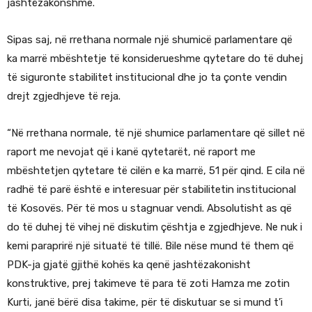
jashtëzakonshme.
Sipas saj, në rrethana normale një shumicë parlamentare që
ka marrë mbështetje të konsiderueshme qytetare do të duhej
të siguronte stabilitet institucional dhe jo ta çonte vendin
drejt zgjedhjeve të reja.
“Në rrethana normale, të një shumice parlamentare që sillet në
raport me nevojat që i kanë qytetarët, në raport me
mbështetjen qytetare të cilën e ka marrë, 51 për qind. E cila në
radhë të parë është e interesuar për stabilitetin institucional
të Kosovës. Për të mos u stagnuar vendi. Absolutisht as që
do të duhej të vihej në diskutim çështja e zgjedhjeve. Ne nuk i
kemi paraprirë një situatë të tillë. Bile nëse mund të them që
PDK-ja gjatë gjithë kohës ka qenë jashtëzakonisht
konstruktive, prej takimeve të para të zoti Hamza me zotin
Kurti, janë bërë disa takime, për të diskutuar se si mund t’i