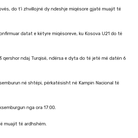
ës, do t’i zhvillojnë dy ndeshje miqësore gjatë muajit të
konfirmuar datat e këtyre miqësoreve, ku Kosova U21 do të
 3 qershor ndaj Turqisë, ndërsa e dyta do të jetë më datën 6
semburun në shtëpi, përkatësisht në Kampin Nacional të
uksemburgun nga ora 17:00.
të muajit të ardhshëm.