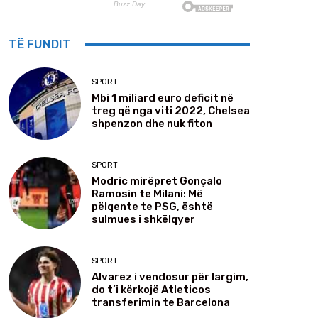
TË FUNDIT
SPORT
Mbi 1 miliard euro deficit në
treg që nga viti 2022, Chelsea
shpenzon dhe nuk fiton
SPORT
Modric mirëpret Gonçalo
Ramosin te Milani: Më
pëlqente te PSG, është
sulmues i shkëlqyer
SPORT
Alvarez i vendosur për largim,
do t’i kërkojë Atleticos
transferimin te Barcelona