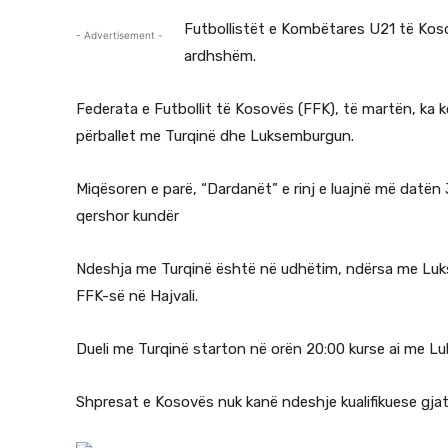
Futbollistët e Kombëtares U21 të Kosov
- Advertisement -
ardhshëm.
Federata e Futbollit të Kosovës (FFK), të martën, ka 
përballet me Turqinë dhe Luksemburgun.
Miqësoren e parë, “Dardanët” e rinj e luajnë më datën
qershor kundër
Ndeshja me Turqinë është në udhëtim, ndërsa me Luk
FFK-së në Hajvali.
Dueli me Turqinë starton në orën 20:00 kurse ai me L
Shpresat e Kosovës nuk kanë ndeshje kualifikuese gja