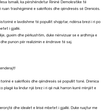
esa Ismaili, ka përshëndetur Rininë Demokratike të
që ruan trashëgiminë e sakrificës dhe qëndresës së Drenicës.
storinë e lavdishme të popullit shqiptar, ndërsa brezi i ri po
tet i gjallë.
e dije, guxim dhe përkushtim, duke nënvizuar se e ardhmja e
dhe punon për realizimin e ëndrrave të saj.
enderajt!
torinë e sakrificës dhe qëndresës së popullit tonë. Drenica
plagë ka lindur një brez i ri që nuk harron kurrë rrënjët e
eronjtë dhe idealet e lirisë mbetet i gjallë. Duke ruajtur me