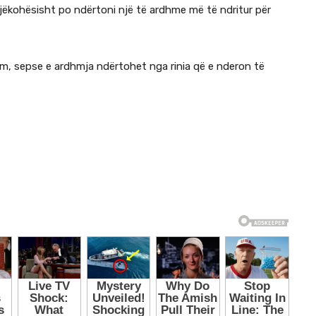
njëkohësisht po ndërtoni një të ardhme më të ndritur për
im, sepse e ardhmja ndërtohet nga rinia që e nderon të