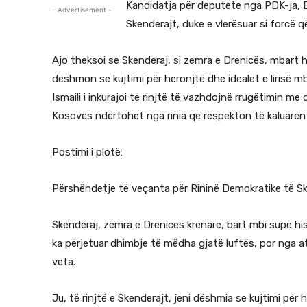
Kandidatja për deputete nga PDK-ja, B
- Advertisement -
Skenderajt, duke e vlerësuar si forcë 
Ajo theksoi se Skenderaj, si zemra e Drenicës, mbart hi
dëshmon se kujtimi për heronjtë dhe idealet e lirisë mbe
Ismaili i inkurajoi të rinjtë të vazhdojnë rrugëtimin m
Kosovës ndërtohet nga rinia që respekton të kaluarën 
Postimi i plotë:
Përshëndetje të veçanta për Rininë Demokratike të Sk
Skenderaj, zemra e Drenicës krenare, bart mbi supe his
ka përjetuar dhimbje të mëdha gjatë luftës, por nga ato 
veta.
Ju, të rinjtë e Skenderajt, jeni dëshmia se kujtimi për h