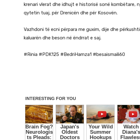
krenari vlerat dhe idhujt e historisë sonë kombëtare, 
qytetin tuaj, për Drenicën dhe për Kosovën.
Vazhdoni të ecni përpara me guxim, dije dhe përkusht
kaluarën dhe beson në ëndrrat e saj.
#Rinia #PDK125 #BedriHamza1 #besaismaili60