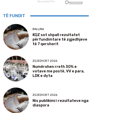
TË FUNDIT
BALLINA
KQZ sot shpall rezultatet
përfundimtare të zgjedhjeve
të 7 qershorit
ZGJEDHJET 2026
Numërohen rreth 30% e
votave me postë, VV e para,
LDK e dyta
ZGJEDHJET 2026
Nis publikimi i rezultateve nga
diaspora