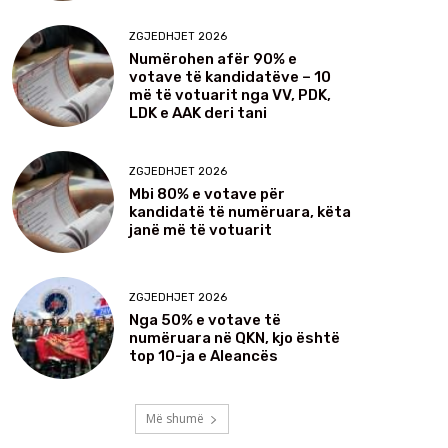
ZGJEDHJET 2026
Numërohen afër 90% e
votave të kandidatëve – 10
më të votuarit nga VV, PDK,
LDK e AAK deri tani
ZGJEDHJET 2026
Mbi 80% e votave për
kandidatë të numëruara, këta
janë më të votuarit
ZGJEDHJET 2026
Nga 50% e votave të
numëruara në QKN, kjo është
top 10-ja e Aleancës
Më shumë