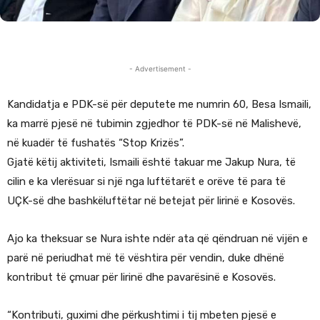
- Advertisement -
Kandidatja e PDK-së për deputete me numrin 60,
Besa Ismaili
,
ka marrë pjesë në tubimin zgjedhor të PDK-së në Malishevë,
në kuadër të fushatës “Stop Krizës”.
Gjatë këtij aktiviteti, Ismaili është takuar me
Jakup Nura
, të
cilin e ka vlerësuar si një nga luftëtarët e orëve të para të
UÇK-së dhe bashkëluftëtar në betejat për lirinë e Kosovës.
Ajo ka theksuar se Nura ishte ndër ata që qëndruan në vijën e
parë në periudhat më të vështira për vendin, duke dhënë
kontribut të çmuar për lirinë dhe pavarësinë e Kosovës.
“Kontributi, guximi dhe përkushtimi i tij mbeten pjesë e