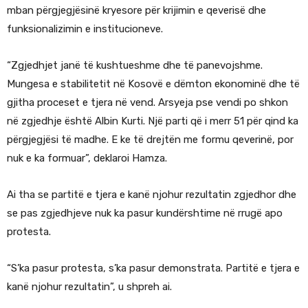
mban përgjegjësinë kryesore për krijimin e qeverisë dhe
funksionalizimin e institucioneve.
“Zgjedhjet janë të kushtueshme dhe të panevojshme.
Mungesa e stabilitetit në Kosovë e dëmton ekonominë dhe të
gjitha proceset e tjera në vend. Arsyeja pse vendi po shkon
në zgjedhje është Albin Kurti. Një parti që i merr 51 për qind ka
përgjegjësi të madhe. E ke të drejtën me formu qeverinë, por
nuk e ka formuar”, deklaroi Hamza.
Ai tha se partitë e tjera e kanë njohur rezultatin zgjedhor dhe
se pas zgjedhjeve nuk ka pasur kundërshtime në rrugë apo
protesta.
“S’ka pasur protesta, s’ka pasur demonstrata. Partitë e tjera e
kanë njohur rezultatin”, u shpreh ai.