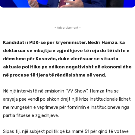
- Advertisement -
Kandidati i PDK-së për kryeministër, Bedri Hamza, ka
deklaruar se mbajtja e zgjedhjeve të reja do të ishte e
dëmshme për Kosovën, duke vlerësuar se situata
aktuale politike po ndikon negativisht në ekonomi dhe
në procese të tjera të rëndësishme në vend.
Në një intervistë në emisionin “VV Show”, Hamza tha se
arsyeja pse vendi po shkon drejt një krize institucionale lidhet
me mungesën e veprimeve për formimin e institucioneve nga
partia fituese e zgjedhjeve.
Sipas tij, një subjekt politik që ka marrë 51 për qind të votave