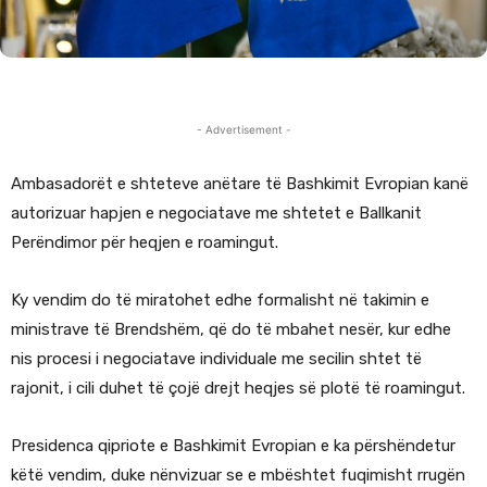
- Advertisement -
Ambasadorët e shteteve anëtare të Bashkimit Evropian kanë
autorizuar hapjen e negociatave me shtetet e Ballkanit
Perëndimor për heqjen e roamingut.
Ky vendim do të miratohet edhe formalisht në takimin e
ministrave të Brendshëm, që do të mbahet nesër, kur edhe
nis procesi i negociatave individuale me secilin shtet të
rajonit, i cili duhet të çojë drejt heqjes së plotë të roamingut.
Presidenca qipriote e Bashkimit Evropian e ka përshëndetur
këtë vendim, duke nënvizuar se e mbështet fuqimisht rrugën