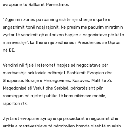
evropiane të Ballkanit Perëndimor.
“Zgjerimi i zonës pa roaming është një shenjë e qartë e
angazhimit tonë ndaj rajonit. Ne presim me padurim miratimin
zyrtar të vendimit që autorizon hapjen e negociatave për këto
marrëveshje”, ka thënë një zëdhënës i Presidencës së Qipros
në BE.
Vendimi në fjalë i referohet hapjes së negociatave për
marrëveshje sektoriale ndërmjet Bashkimit Evropian dhe
Shqipërisë, Bosnjë e Hercegovinës, Kosovës, Malit të Zi,
Maqedonisë së Veriut dhe Serbisë, përkatësisht për
roamingun në rrjetet publike të komunikimeve mobile,
raporton rtk.
Zyrtarët evropianë synojnë që procedurat e negociimit dhe
arritja e marrëveshjeve të përmbyllen brenda gjashtë muajsh.