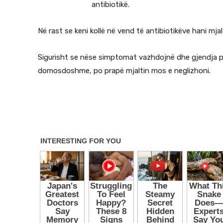
antibiotikë.
Në rast se keni kollë në vend të antibiotikëve hani mjal
Sigurisht se nëse simptomat vazhdojnë dhe gjendja pë
domosdoshme, po prapë mjaltin mos e neglizhoni.