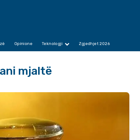
zë
Opinione
Teknologji
Zgjedhjet 2026
hani mjaltë