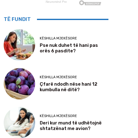
TË FUNDIT
KËSHILLA MJEKËSORE
Pse nuk duhet të hani pas
orës 6 pasdite?
KËSHILLA MJEKËSORE
Çfarë ndodh nëse hani 12
kumbulla në ditë?
KËSHILLA MJEKËSORE
Deri kur mund të udhëtojnë
shtatzënat me avion?