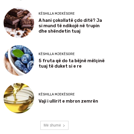
KËSHILLA MJEKËSORE
A hani çokollatë çdo ditë? Ja
si mund të ndikojë në trupin
dhe shëndetin tuaj
KËSHILLA MJEKËSORE
5 fruta që do ta bëjnë mëlçinë
tuaj të duket si e re
KËSHILLA MJEKËSORE
Vaji i ullirit e mbron zemrën
Më shumë