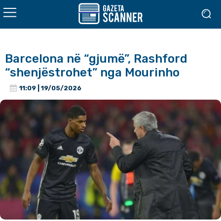
Barcelona në “gjumë”, Rashford
“shenjëstrohet” nga Mourinho
11:09 | 19/05/2026