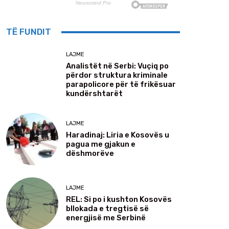
TË FUNDIT
LAJME
Analistët në Serbi: Vuçiq po
përdor struktura kriminale
parapolicore për të frikësuar
kundërshtarët
LAJME
Haradinaj: Liria e Kosovës u
pagua me gjakun e
dëshmorëve
LAJME
REL: Si po i kushton Kosovës
bllokada e tregtisë së
energjisë me Serbinë