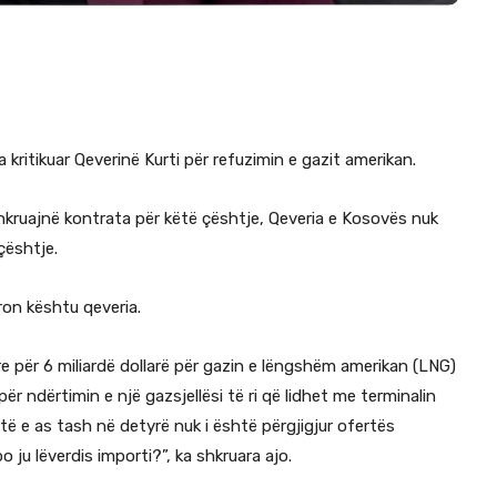
kritikuar Qeverinë Kurti për refuzimin e gazit amerikan.
shkruajnë kontrata për këtë çështje, Qeveria e Kosovës nuk
çështje.
ron kështu qeveria.
e për 6 miliardë dollarë për gazin e lëngshëm amerikan (LNG)
dërtimin e një gazsjellësi të ri që lidhet me terminalin
ë e as tash në detyrë nuk i është përgjigjur ofertës
ju lëverdis importi?”, ka shkruara ajo.