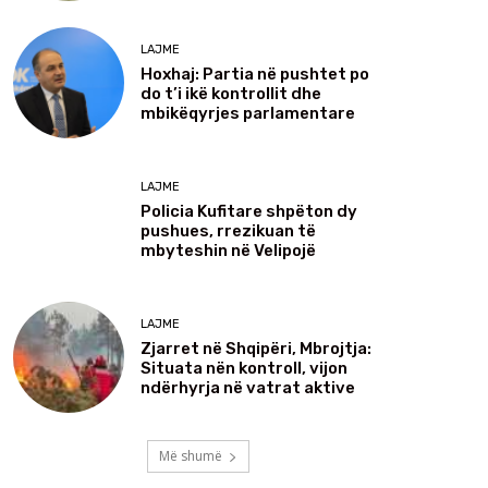
LAJME
Hoxhaj: Partia në pushtet po
do t’i ikë kontrollit dhe
mbikëqyrjes parlamentare
LAJME
Policia Kufitare shpëton dy
pushues, rrezikuan të
mbyteshin në Velipojë
LAJME
Zjarret në Shqipëri, Mbrojtja:
Situata nën kontroll, vijon
ndërhyrja në vatrat aktive
Më shumë