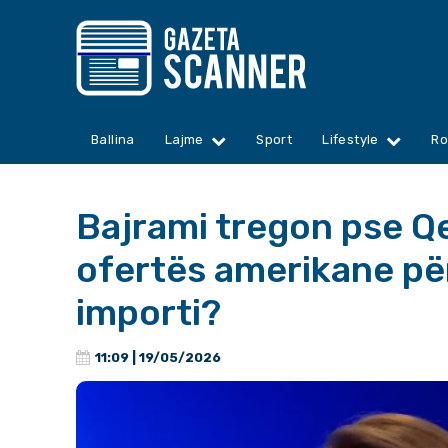
Ballina
Lajme
Sport
Lifestyle
Ro
Bajrami tregon pse Qe
ofertës amerikane për
importi?
11:09 | 19/05/2026