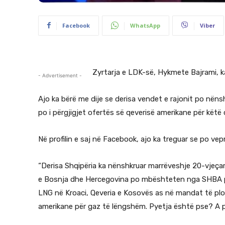
Facebook
WhatsApp
Viber
Zyrtarja e LDK-së, Hykmete Bajrami, ka 
- Advertisement -
Ajo ka bërë me dije se derisa vendet e rajonit po nën
po i përgjigjet ofertës së qeverisë amerikane për këtë 
Në profilin e saj në Facebook, ajo ka treguar se po vep
“Derisa Shqipëria ka nënshkruar marrëveshje 20-vjeçar
e Bosnja dhe Hercegovina po mbështeten nga SHBA për n
LNG në Kroaci, Qeveria e Kosovës as në mandat të plot
amerikane për gaz të lëngshëm. Pyetja është pse? A po 