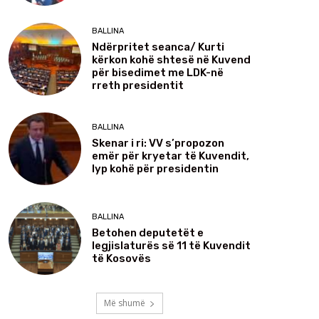
BALLINA
Ndërpritet seanca/ Kurti
kërkon kohë shtesë në Kuvend
për bisedimet me LDK-në
rreth presidentit
BALLINA
Skenar i ri: VV s’propozon
emër për kryetar të Kuvendit,
lyp kohë për presidentin
BALLINA
Betohen deputetët e
legjislaturës së 11 të Kuvendit
të Kosovës
Më shumë