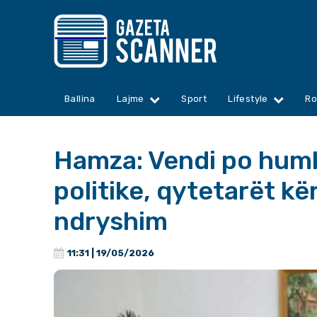
Ballina
Lajme
Sport
Lifestyle
Ro
Hamza: Vendi po humb 
politike, qytetarët k
ndryshim
11:31 | 19/05/2026