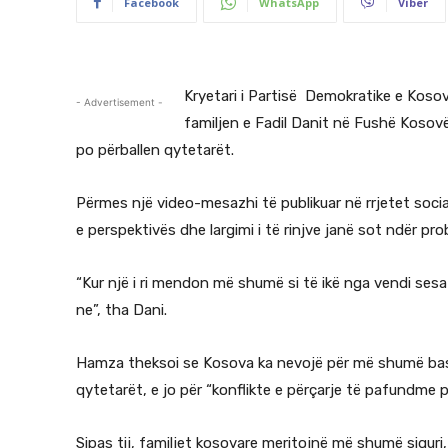
Facebook
WhatsApp
Viber
Kryetari i Partisë Demokratike e Kosov
- Advertisement -
familjen e Fadil Danit në Fushë Kosovë
po përballen qytetarët.
Përmes një video-mesazhi të publikuar në rrjetet socia
e perspektivës dhe largimi i të rinjve janë sot ndër p
“Kur një i ri mendon më shumë si të ikë nga vendi sesa 
ne”, tha Dani.
Hamza theksoi se Kosova ka nevojë për më shumë bashk
qytetarët, e jo për “konflikte e përçarje të pafundme po
Sipas tij, familjet kosovare meritojnë më shumë sigur