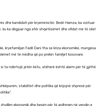
ës dhe kandidati për kryeministër, Bedri Hamza, ka vizituar
, ku ka dëgjuar nga afër shqetësimet dhe sfidat me të cilat
le, kryefamiljari Fadil Dani tha se kriza ekonomike, mungesa
roblemet më të mëdha që po prekin familjet kosovare.
si ta ndërtojë jetën këtu, atëherë është alarm për të gjithë
ëpunim, stabilitet dhe politika që krijojnë shpresë për
litike”.
i, zhvillim ekonomik dhe besim për të ardhmen në vendin e