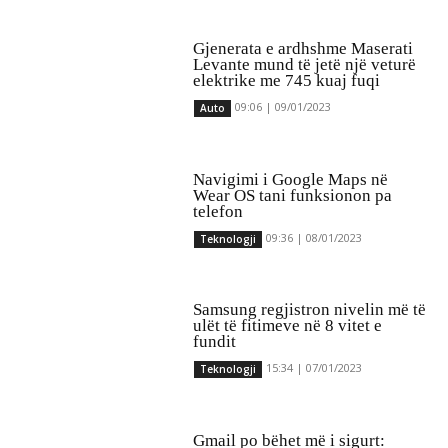
Gjenerata e ardhshme Maserati
Levante mund të jetë një veturë
elektrike me 745 kuaj fuqi
09:06 | 09/01/2023
Auto
Navigimi i Google Maps në
Wear OS tani funksionon pa
telefon
09:36 | 08/01/2023
Teknologji
Samsung regjistron nivelin më të
ulët të fitimeve në 8 vitet e
fundit
15:34 | 07/01/2023
Teknologji
Gmail po bëhet më i sigurt: