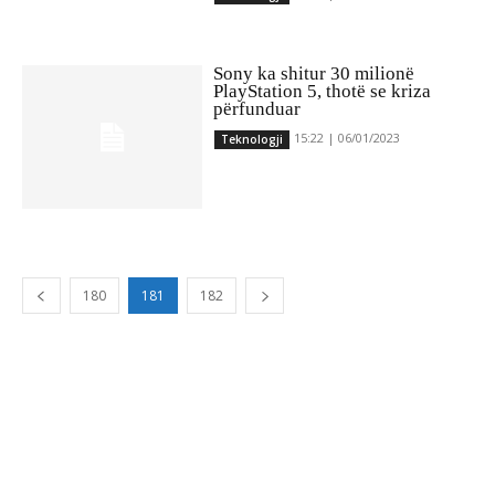
Sony ka shitur 30 milionë
PlayStation 5, thotë se kriza
përfunduar
15:22 | 06/01/2023
Teknologji
180
181
182