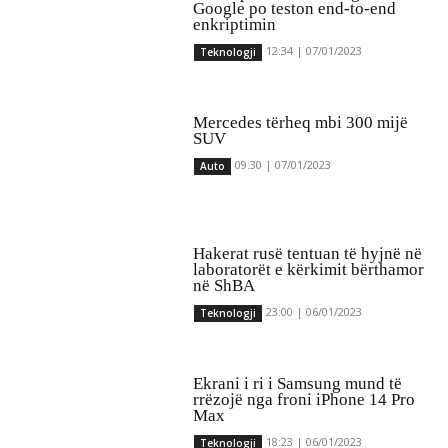
Google po teston end-to-end
enkriptimin
12:34 | 07/01/2023
Teknologji
Mercedes tërheq mbi 300 mijë
SUV
09:30 | 07/01/2023
Auto
Hakerat rusë tentuan të hyjnë në
laboratorët e kërkimit bërthamor
në ShBA
23:00 | 06/01/2023
Teknologji
Ekrani i ri i Samsung mund të
rrëzojë nga froni iPhone 14 Pro
Max
18:23 | 06/01/2023
Teknologji