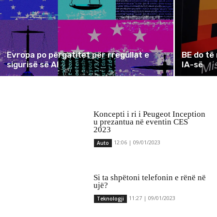
Evropa po përgatitet për rregullat e
BE do të
sigurisë së AI
IA-së
Koncepti i ri i Peugeot Inception
u prezantua në eventin CES
2023
12:06 | 09/01/2023
Auto
Si ta shpëtoni telefonin e rënë në
ujë?
11:27 | 09/01/2023
Teknologji