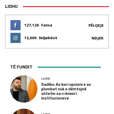
LIDHU
127,126
Fansa
PËLQEJE
12,000
Ndjekësit
NDJEK
TË FUNDIT
LAJME
Sadiku: As korrupsioni e as
plumbat nuk e dëmtojnë
shtetin sa rrënimi i
institucioneve