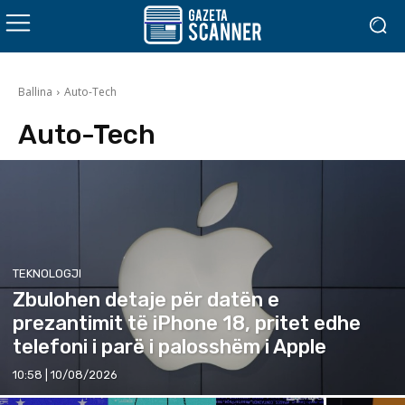
Ballina
Auto-Tech
Auto-Tech
TEKNOLOGJI
Zbulohen detaje për datën e
prezantimit të iPhone 18, pritet edhe
telefoni i parë i palosshëm i Apple
10:58 | 10/08/2026