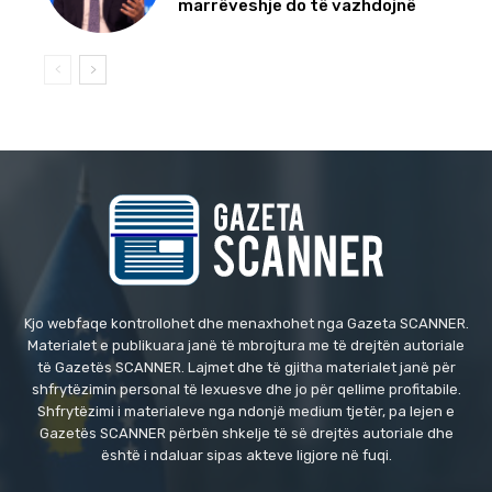
marrëveshje do të vazhdojnë
Kjo webfaqe kontrollohet dhe menaxhohet nga Gazeta SCANNER.
Materialet e publikuara janë të mbrojtura me të drejtën autoriale
të Gazetës SCANNER. Lajmet dhe të gjitha materialet janë për
shfrytëzimin personal të lexuesve dhe jo për qellime profitabile.
Shfrytëzimi i materialeve nga ndonjë medium tjetër, pa lejen e
Gazetës SCANNER përbën shkelje të së drejtës autoriale dhe
është i ndaluar sipas akteve ligjore në fuqi.