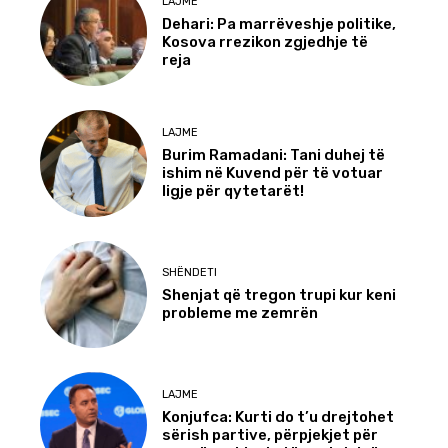
LAJME
Dehari: Pa marrëveshje politike,
Kosova rrezikon zgjedhje të
reja
LAJME
Burim Ramadani: Tani duhej të
ishim në Kuvend për të votuar
ligje për qytetarët!
SHËNDETI
Shenjat që tregon trupi kur keni
probleme me zemrën
LAJME
Konjufca: Kurti do t’u drejtohet
sërish partive, përpjekjet për