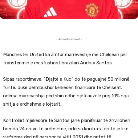
- Advertisement -
Manchester United ka arritur marrëveshje me Chelsean për
transferimin e mesfushorit brazilian Andrey Santos.
Sipas raportimeve, “Djajtë e Kuq” do të paguajnë 50 milionë
funte, duke përmbushur kërkesën financiare të Chelseat,
ndërsa marrëveshja përfshin edhe një klauzolë prej 10% nga
shitja e ardhshme e lojtarit.
Kontrollet mjekësore të Santos janë planifikuar të zhvillohen
brenda 24 orëve të ardhshme, ndërsa kontrata do të jetë e
vlefshme deri në qershor të vitit 2031 dhe pritet të