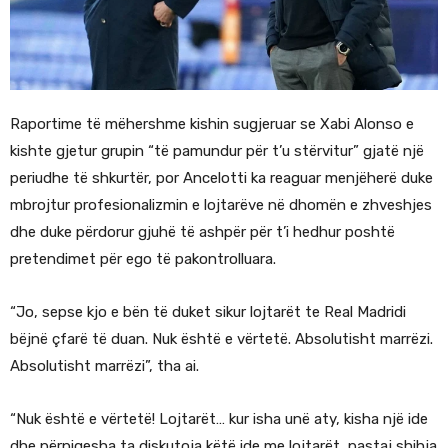
Raportime të mëhershme kishin sugjeruar se Xabi Alonso e
kishte gjetur grupin “të pamundur për t’u stërvitur” gjatë një
periudhe të shkurtër, por Ancelotti ka reaguar menjëherë duke
mbrojtur profesionalizmin e lojtarëve në dhomën e zhveshjes
dhe duke përdorur gjuhë të ashpër për t’i hedhur poshtë
pretendimet për ego të pakontrolluara.
“Jo, sepse kjo e bën të duket sikur lojtarët te Real Madridi
bëjnë çfarë të duan. Nuk është e vërtetë. Absolutisht marrëzi.
Absolutisht marrëzi”, tha ai.
“Nuk është e vërtetë! Lojtarët… kur isha unë aty, kisha një ide
dhe përpiqesha ta diskutoja këtë ide me lojtarët, pastaj shihja