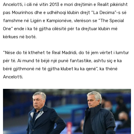
Ancelotti, i cili në vitin 2013 e mori drejtimin e Realit pikërisht
pas Mourinhos dhe e udhëhoqi klubin drejt “La Decima”-s së
famshme në Ligën e Kampionëve, vlerëson se “The Special
One” ende i ka të gjitha cilësitë për ta drejtuar klubin më
kërkues në botë.
“Nëse do të kthehet te Real Madridi, do të jem vërtet i lumtur
për të. Ai mund të bëjë një punë fantastike, ashtu siç e ka
bërë gjithmonë në të gjitha klubet ku ka qenë”, ka thënë
Ancelotti.