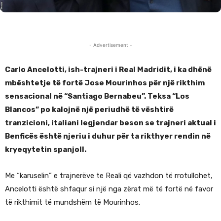
- Advertisement -
Carlo Ancelotti, ish-trajneri i Real Madridit, i ka dhënë
mbështetje të fortë Jose Mourinhos për një rikthim
sensacional në “Santiago Bernabeu”. Teksa “Los
Blancos” po kalojnë një periudhë të vështirë
tranzicioni, italiani legjendar beson se trajneri aktual i
Benficës është njeriu i duhur për ta rikthyer rendin në
kryeqytetin spanjoll.
Me “karuselin” e trajnerëve te Reali që vazhdon të rrotullohet,
Ancelotti është shfaqur si një nga zërat më të fortë në favor
të rikthimit të mundshëm të Mourinhos.