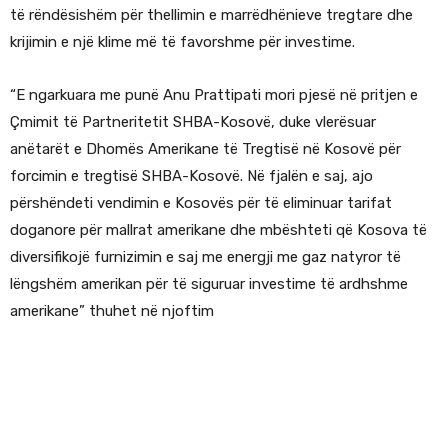
të rëndësishëm për thellimin e marrëdhënieve tregtare dhe
krijimin e një klime më të favorshme për investime.
“E ngarkuara me punë Anu Prattipati mori pjesë në pritjen e
Çmimit të Partneritetit SHBA-Kosovë, duke vlerësuar
anëtarët e Dhomës Amerikane të Tregtisë në Kosovë për
forcimin e tregtisë SHBA-Kosovë. Në fjalën e saj, ajo
përshëndeti vendimin e Kosovës për të eliminuar tarifat
doganore për mallrat amerikane dhe mbështeti që Kosova të
diversifikojë furnizimin e saj me energji me gaz natyror të
lëngshëm amerikan për të siguruar investime të ardhshme
amerikane” thuhet në njoftim