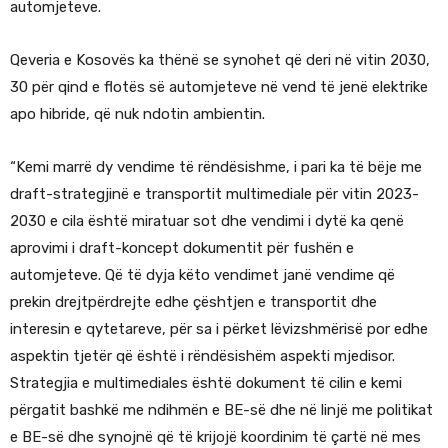
automjeteve.
Qeveria e Kosovës ka thënë se synohet që deri në vitin 2030,
30 për qind e flotës së automjeteve në vend të jenë elektrike
apo hibride, që nuk ndotin ambientin.
“Kemi marrë dy vendime të rëndësishme, i pari ka të bëje me
draft-strategjinë e transportit multimediale për vitin 2023-
2030 e cila është miratuar sot dhe vendimi i dytë ka qenë
aprovimi i draft-koncept dokumentit për fushën e
automjeteve. Që të dyja këto vendimet janë vendime që
prekin drejtpërdrejte edhe çështjen e transportit dhe
interesin e qytetareve, për sa i përket lëvizshmërisë por edhe
aspektin tjetër që është i rëndësishëm aspekti mjedisor.
Strategjia e multimediales është dokument të cilin e kemi
përgatit bashkë me ndihmën e BE-së dhe në linjë me politikat
e BE-së dhe synojnë që të krijojë koordinim të çartë në mes