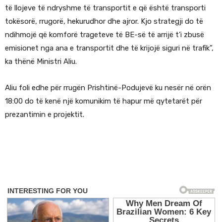
të llojeve të ndryshme të transportit e që është transporti
tokësorë, rrugorë, hekurudhor dhe ajror. Kjo strategji do të
ndihmojë që komforë trageteve të BE-së të arrijë t’i zbusë
emisionet nga ana e transportit dhe të krijojë siguri në trafik”,
ka thënë Ministri Aliu.
Aliu foli edhe për rrugën Prishtinë-Podujevë ku nesër në orën
18:00 do të kenë një komunikim të hapur më qytetarët për
prezantimin e projektit.