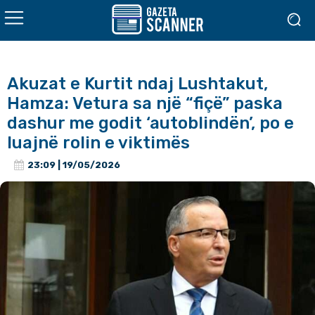
Akuzat e Kurtit ndaj Lushtakut,
Hamza: Vetura sa një “fiçë” paska
dashur me godit ‘autoblindën’, po e
luajnë rolin e viktimës
23:09 | 19/05/2026