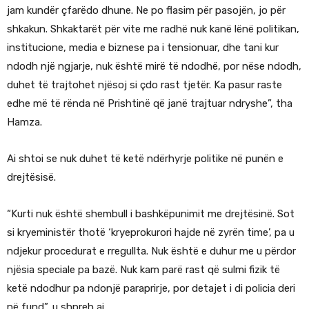
jam kundër çfarëdo dhune. Ne po flasim për pasojën, jo për
shkakun. Shkaktarët për vite me radhë nuk kanë lënë politikan,
institucione, media e biznese pa i tensionuar, dhe tani kur
ndodh një ngjarje, nuk është mirë të ndodhë, por nëse ndodh,
duhet të trajtohet njësoj si çdo rast tjetër. Ka pasur raste
edhe më të rënda në Prishtinë që janë trajtuar ndryshe”, tha
Hamza.
Ai shtoi se nuk duhet të ketë ndërhyrje politike në punën e
drejtësisë.
“Kurti nuk është shembull i bashkëpunimit me drejtësinë. Sot
si kryeministër thotë ‘kryeprokurori hajde në zyrën time’, pa u
ndjekur procedurat e rregullta. Nuk është e duhur me u përdor
njësia speciale pa bazë. Nuk kam parë rast që sulmi fizik të
ketë ndodhur pa ndonjë paraprirje, por detajet i di policia deri
në fund”, u shpreh ai.