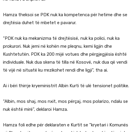
Hamza theksoi se PDK nuk ka kompetenca për hetime dhe se
drejtësia duhet të mbetet e pavarur.
“PDK nuk ka mekanizma të drejtësisë, nuk ka polici, nuk ka
prokurori. Nuk jemi në kohën me pleqnu, kemi ligjin dhe
Kushtetutën. PDK ka 200 mijë votues dhe përgjegjësia është
individuale. Nuk dua skena të tilla në Kosovë, nuk dua që vendi
të vijë në situatë ku rrezikohet rendi dhe ligji”, tha ai.
Ai i bëri thirrje kryeministrit Albin Kurti të ulë tensionet politike.
“Albin, mos shaj, mos nxit, mos përçaj, mos polarizo, ndalu se
nuk është mirë”, deklaroi Hamza.
Hamza foli edhe për deklaraten e Kurtit se ”kryetari i Komunës