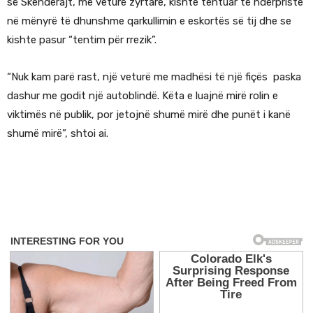
së Skenderajt, me veturë zyrtare, kishte tentuar të ndërpriste
në mënyrë të dhunshme qarkullimin e eskortës së tij dhe se
kishte pasur “tentim për rrezik”.
“Nuk kam parë rast, një veturë me madhësi të një fiçës paska
dashur me godit një autoblindë. Këta e luajnë mirë rolin e
viktimës në publik, por jetojnë shumë mirë dhe punët i kanë
shumë mirë”, shtoi ai.