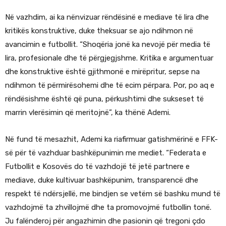
Në vazhdim, ai ka nënvizuar rëndësinë e mediave të lira dhe
kritikës konstruktive, duke theksuar se ajo ndihmon në
avancimin e futbollit. “Shoqëria jonë ka nevojë për media të
lira, profesionale dhe të përgjegjshme. Kritika e argumentuar
dhe konstruktive është gjithmonë e mirëpritur, sepse na
ndihmon të përmirësohemi dhe të ecim përpara. Por, po aq e
rëndësishme është që puna, përkushtimi dhe sukseset të
marrin vlerësimin që meritojnë”, ka thënë Ademi.
Në fund të mesazhit, Ademi ka riafirmuar gatishmërinë e FFK-
së për të vazhduar bashkëpunimin me mediet. “Federata e
Futbollit e Kosovës do të vazhdojë të jetë partnere e
mediave, duke kultivuar bashkëpunim, transparencë dhe
respekt të ndërsjellë, me bindjen se vetëm së bashku mund të
vazhdojmë ta zhvillojmë dhe ta promovojmë futbollin tonë.
Ju falënderoj për angazhimin dhe pasionin që tregoni çdo