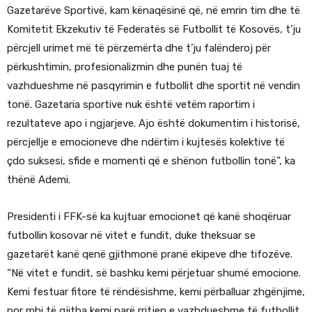
Gazetarëve Sportivë, kam kënaqësinë që, në emrin tim dhe të
Komitetit Ekzekutiv të Federatës së Futbollit të Kosovës, t’ju
përcjell urimet më të përzemërta dhe t’ju falënderoj për
përkushtimin, profesionalizmin dhe punën tuaj të
vazhdueshme në pasqyrimin e futbollit dhe sportit në vendin
tonë. Gazetaria sportive nuk është vetëm raportim i
rezultateve apo i ngjarjeve. Ajo është dokumentim i historisë,
përcjellje e emocioneve dhe ndërtim i kujtesës kolektive të
çdo suksesi, sfide e momenti që e shënon futbollin tonë”, ka
thënë Ademi.
Presidenti i FFK-së ka kujtuar emocionet që kanë shoqëruar
futbollin kosovar në vitet e fundit, duke theksuar se
gazetarët kanë qenë gjithmonë pranë ekipeve dhe tifozëve.
“Në vitet e fundit, së bashku kemi përjetuar shumë emocione.
Kemi festuar fitore të rëndësishme, kemi përballuar zhgënjime,
por mbi të gjitha kemi parë rritjen e vazhdueshme të futbollit