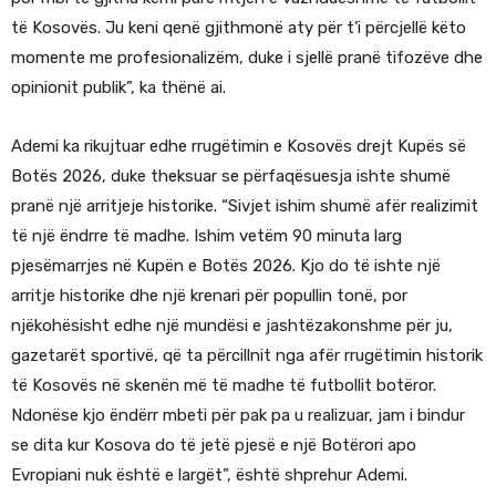
të Kosovës. Ju keni qenë gjithmonë aty për t’i përcjellë këto
momente me profesionalizëm, duke i sjellë pranë tifozëve dhe
opinionit publik”, ka thënë ai.
Ademi ka rikujtuar edhe rrugëtimin e Kosovës drejt Kupës së
Botës 2026, duke theksuar se përfaqësuesja ishte shumë
pranë një arritjeje historike. “Sivjet ishim shumë afër realizimit
të një ëndrre të madhe. Ishim vetëm 90 minuta larg
pjesëmarrjes në Kupën e Botës 2026. Kjo do të ishte një
arritje historike dhe një krenari për popullin tonë, por
njëkohësisht edhe një mundësi e jashtëzakonshme për ju,
gazetarët sportivë, që ta përcillnit nga afër rrugëtimin historik
të Kosovës në skenën më të madhe të futbollit botëror.
Ndonëse kjo ëndërr mbeti për pak pa u realizuar, jam i bindur
se dita kur Kosova do të jetë pjesë e një Botërori apo
Evropiani nuk është e largët”, është shprehur Ademi.